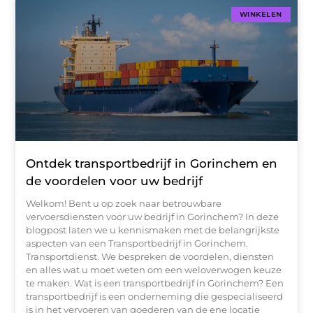
WINKELEN
Ontdek transportbedrijf in Gorinchem en
de voordelen voor uw bedrijf
Welkom! Bent u op zoek naar betrouwbare
vervoersdiensten voor uw bedrijf in Gorinchem? In deze
blogpost laten we u kennismaken met de belangrijkste
aspecten van een Transportbedrijf in Gorinchem.
Transportdienst. We bespreken de voordelen, diensten
en alles wat u moet weten om een weloverwogen keuze
te maken. Wat is een transportbedrijf in Gorinchem? Een
transportbedrijf is een onderneming die gespecialiseerd
is in het vervoeren van goederen van de ene locatie