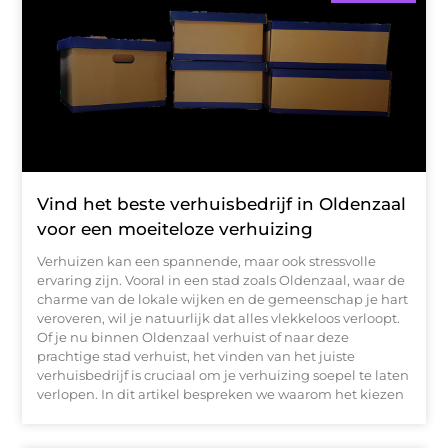
Vind het beste verhuisbedrijf in Oldenzaal
voor een moeiteloze verhuizing
Verhuizen kan een spannende, maar ook stressvolle
ervaring zijn. Vooral in een stad zoals Oldenzaal, waar de
charme van de lokale wijken en de gemeenschap je hart
veroveren, wil je natuurlijk dat alles vlekkeloos verloopt.
Of je nu binnen Oldenzaal verhuist of naar deze
prachtige stad verhuist, het vinden van het juiste
verhuisbedrijf is cruciaal om je verhuizing soepel te laten
verlopen. In dit artikel bespreken we waarom het kiezen