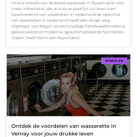
vind je enkele van de beste wasstraat in Rijssen (klik voor
meer informatie) die je auto er piekfijn uit laten zien.
Geschiedenis van wasstraten in nederland de opkomst
van wasstraten in nederland heeft een lange weg
afgelegd. wat begon als eenvoudige handwasdiensten is
geëvolueerd tot moderne, geautomatiseerde faciliteiten.
rijssen heeft hierin een bijzondere
WINKELEN
Ontdek de voordelen van wasserette in
Venray voor jouw drukke leven