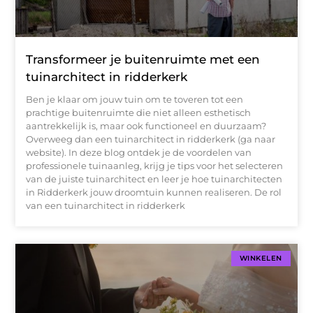
Transformeer je buitenruimte met een
tuinarchitect in ridderkerk
Ben je klaar om jouw tuin om te toveren tot een
prachtige buitenruimte die niet alleen esthetisch
aantrekkelijk is, maar ook functioneel en duurzaam?
Overweeg dan een tuinarchitect in ridderkerk (ga naar
website). In deze blog ontdek je de voordelen van
professionele tuinaanleg, krijg je tips voor het selecteren
van de juiste tuinarchitect en leer je hoe tuinarchitecten
in Ridderkerk jouw droomtuin kunnen realiseren. De rol
van een tuinarchitect in ridderkerk
WINKELEN