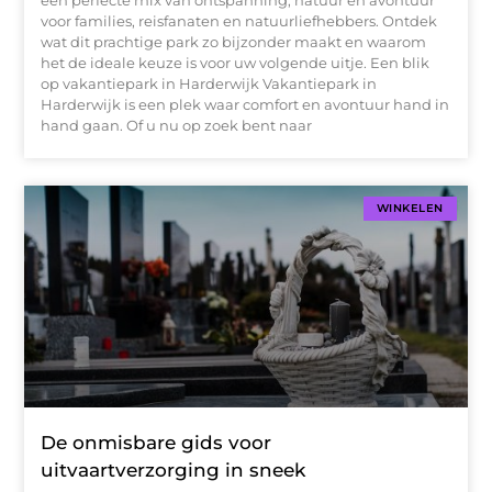
een perfecte mix van ontspanning, natuur en avontuur
voor families, reisfanaten en natuurliefhebbers. Ontdek
wat dit prachtige park zo bijzonder maakt en waarom
het de ideale keuze is voor uw volgende uitje. Een blik
op vakantiepark in Harderwijk Vakantiepark in
Harderwijk is een plek waar comfort en avontuur hand in
hand gaan. Of u nu op zoek bent naar
WINKELEN
De onmisbare gids voor
uitvaartverzorging in sneek