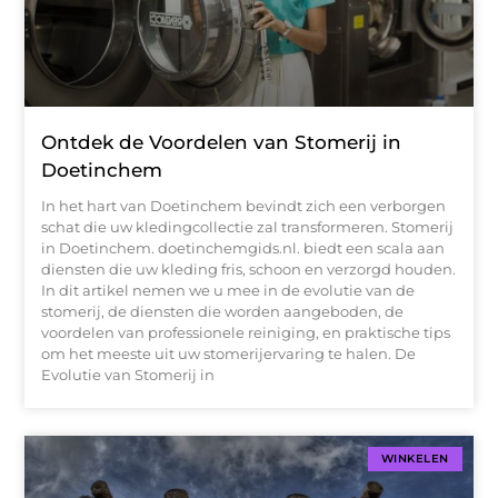
Ontdek de Voordelen van Stomerij in
Doetinchem
In het hart van Doetinchem bevindt zich een verborgen
schat die uw kledingcollectie zal transformeren. Stomerij
in Doetinchem. doetinchemgids.nl. biedt een scala aan
diensten die uw kleding fris, schoon en verzorgd houden.
In dit artikel nemen we u mee in de evolutie van de
stomerij, de diensten die worden aangeboden, de
voordelen van professionele reiniging, en praktische tips
om het meeste uit uw stomerijervaring te halen. De
Evolutie van Stomerij in
WINKELEN