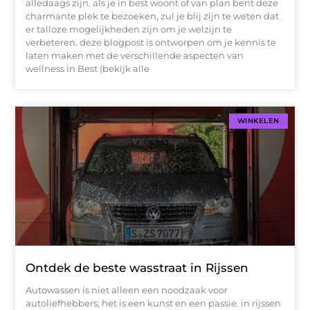
alledaags zijn. als je in best woont of van plan bent deze
charmante plek te bezoeken, zul je blij zijn te weten dat
er talloze mogelijkheden zijn om je welzijn te
verbeteren. deze blogpost is ontworpen om je kennis te
laten maken met de verschillende aspecten van
wellness in Best (bekijk alle
WINKELEN
Ontdek de beste wasstraat in Rijssen
Autowassen is niet alleen een noodzaak voor
autoliefhebbers; het is een kunst en een passie. in rijssen