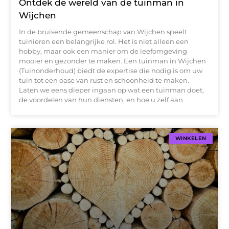
Ontdek de wereld van de tuinman in
Wijchen
In de bruisende gemeenschap van Wijchen speelt
tuinieren een belangrijke rol. Het is niet alleen een
hobby, maar ook een manier om de leefomgeving
mooier en gezonder te maken. Een tuinman in Wijchen
(Tuinonderhoud) biedt de expertise die nodig is om uw
tuin tot een oase van rust en schoonheid te maken.
Laten we eens dieper ingaan op wat een tuinman doet,
de voordelen van hun diensten, en hoe u zelf aan
WINKELEN