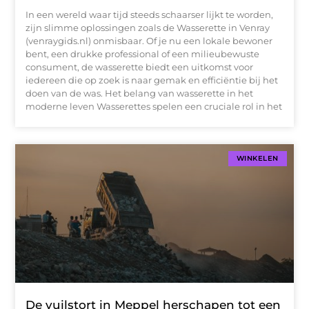
In een wereld waar tijd steeds schaarser lijkt te worden,
zijn slimme oplossingen zoals de Wasserette in Venray
(venraygids.nl) onmisbaar. Of je nu een lokale bewoner
bent, een drukke professional of een milieubewuste
consument, de wasserette biedt een uitkomst voor
iedereen die op zoek is naar gemak en efficiëntie bij het
doen van de was. Het belang van wasserette in het
moderne leven Wasserettes spelen een cruciale rol in het
WINKELEN
De vuilstort in Meppel herschapen tot een