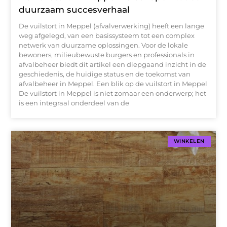
duurzaam succesverhaal
De vuilstort in Meppel (afvalverwerking) heeft een lange
weg afgelegd, van een basissysteem tot een complex
netwerk van duurzame oplossingen. Voor de lokale
bewoners, milieubewuste burgers en professionals in
afvalbeheer biedt dit artikel een diepgaand inzicht in de
geschiedenis, de huidige status en de toekomst van
afvalbeheer in Meppel. Een blik op de vuilstort in Meppel
De vuilstort in Meppel is niet zomaar een onderwerp; het
is een integraal onderdeel van de
WINKELEN