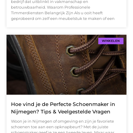
bedrijf dat uitblinkt in vakmanschap en
betrouwbaarheid. Waarom Professionele
Timmerdiensten Belangrijk Zijn Als u ooit heeft
geprobeerd om zelf een meubelstuk te maken of een
WINKELEN
Hoe vind je de Perfecte Schoenmaker in
Nijmegen? Tips & Veelgestelde Vragen
Woon je in Nijmegen of omgeving en zijn je favoriete
schoenen toe aan een opknapbeurt? Met de juiste
schoenmaker geef je ze een tweede leven. Maar waar