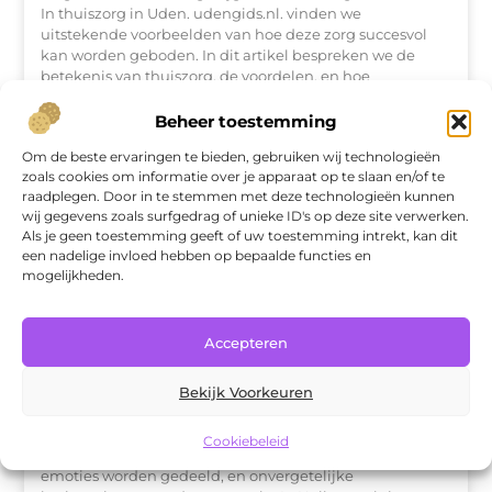
In thuiszorg in Uden. udengids.nl. vinden we
uitstekende voorbeelden van hoe deze zorg succesvol
kan worden geboden. In dit artikel bespreken we de
betekenis van thuiszorg, de voordelen, en hoe
Beheer toestemming
Om de beste ervaringen te bieden, gebruiken wij technologieën
WINKELEN
zoals cookies om informatie over je apparaat op te slaan en/of te
raadplegen. Door in te stemmen met deze technologieën kunnen
wij gegevens zoals surfgedrag of unieke ID's op deze site verwerken.
Als je geen toestemming geeft of uw toestemming intrekt, kan dit
een nadelige invloed hebben op bepaalde functies en
mogelijkheden.
Accepteren
Ontdekt de magie van theater in
Bekijk Voorkeuren
Hellevoetsluis
Cookiebeleid
Theater is een plek waar verhalen tot leven komen,
emoties worden gedeeld, en onvergetelijke