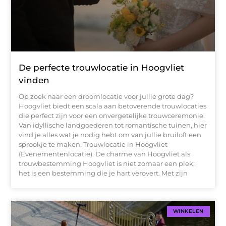
De perfecte trouwlocatie in Hoogvliet
vinden
Op zoek naar een droomlocatie voor jullie grote dag?
Hoogvliet biedt een scala aan betoverende trouwlocaties
die perfect zijn voor een onvergetelijke trouwceremonie.
Van idyllische landgoederen tot romantische tuinen, hier
vind je alles wat je nodig hebt om van jullie bruiloft een
sprookje te maken. Trouwlocatie in Hoogvliet
(Evenementenlocatie). De charme van Hoogvliet als
trouwbestemming Hoogvliet is niet zomaar een plek;
het is een bestemming die je hart verovert. Met zijn
WINKELEN