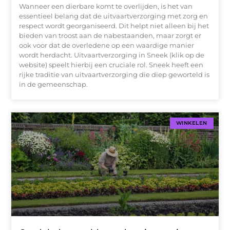
Wanneer een dierbare komt te overlijden, is het van
essentieel belang dat de uitvaartverzorging met zorg en
respect wordt georganiseerd. Dit helpt niet alleen bij het
bieden van troost aan de nabestaanden, maar zorgt er
ook voor dat de overledene op een waardige manier
wordt herdacht. Uitvaartverzorging in Sneek (klik op de
website) speelt hierbij een cruciale rol. Sneek heeft een
rijke traditie van uitvaartverzorging die diep geworteld is
in de gemeenschap.
WINKELEN