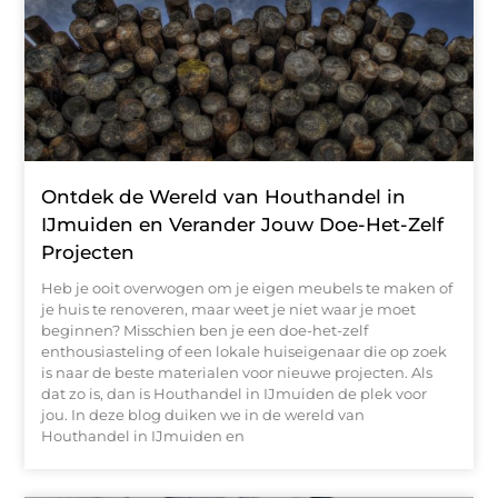
Ontdek de Wereld van Houthandel in
IJmuiden en Verander Jouw Doe-Het-Zelf
Projecten
Heb je ooit overwogen om je eigen meubels te maken of
je huis te renoveren, maar weet je niet waar je moet
beginnen? Misschien ben je een doe-het-zelf
enthousiasteling of een lokale huiseigenaar die op zoek
is naar de beste materialen voor nieuwe projecten. Als
dat zo is, dan is Houthandel in IJmuiden de plek voor
jou. In deze blog duiken we in de wereld van
Houthandel in IJmuiden en