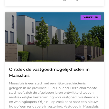
WINKELEN
Ontdek de vastgoedmogelijkheden in
Maassluis
Maassluis is een stad met een rijke geschiedenis,
gelegen in de provincie Zuid-Holland. Deze charmante
stad heeft zich de afgelopen jaren ontwikkeld tot een
aantrekkelijke bestemming voor vastgoedinvesteerders
en woningkopers. Of je nu op zoek bent naar een nieuw
huis of een rendabele investering, Vastgoed in Maassluis