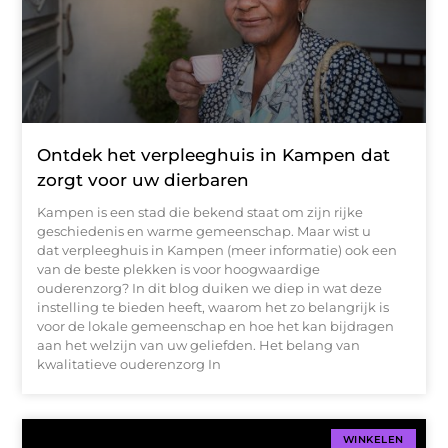
Ontdek het verpleeghuis in Kampen dat
zorgt voor uw dierbaren
Kampen is een stad die bekend staat om zijn rijke
geschiedenis en warme gemeenschap. Maar wist u
dat verpleeghuis in Kampen (meer informatie) ook een
van de beste plekken is voor hoogwaardige
ouderenzorg? In dit blog duiken we diep in wat deze
instelling te bieden heeft, waarom het zo belangrijk is
voor de lokale gemeenschap en hoe het kan bijdragen
aan het welzijn van uw geliefden. Het belang van
kwalitatieve ouderenzorg In
WINKELEN