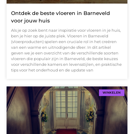
Ontdek de beste vloeren in Barneveld
voor jouw huis
Als je op zoek bent naar inspiratie voor vloeren in je huis,
ben je hier op de juiste plek. Vloeren in Barneveld
(vloerproducten) spelen een cruciale rol in het creëren
van een warme en uitnodigende sfeer. In dit artikel
geven we je een overzicht van de verschillende soorten
vloeren die populair zijn in Barneveld, de beste keuzes
voor verschillende kamers en levensstijlen, en praktische
tips voor het onderhoud en de update van
WINKELEN