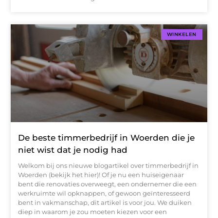
WINKELEN
De beste timmerbedrijf in Woerden die je
niet wist dat je nodig had
Welkom bij ons nieuwe blogartikel over timmerbedrijf in
Woerden (bekijk het hier)! Of je nu een huiseigenaar
bent die renovaties overweegt, een ondernemer die een
werkruimte wil opknappen, of gewoon geïnteresseerd
bent in vakmanschap, dit artikel is voor jou. We duiken
diep in waarom je zou moeten kiezen voor een