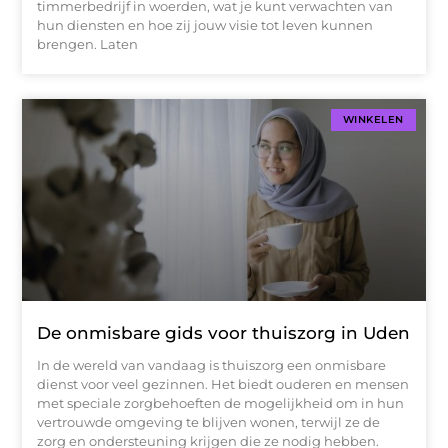
timmerbedrijf in woerden, wat je kunt verwachten van
hun diensten en hoe zij jouw visie tot leven kunnen
brengen. Laten
WINKELEN
De onmisbare gids voor thuiszorg in Uden
In de wereld van vandaag is thuiszorg een onmisbare
dienst voor veel gezinnen. Het biedt ouderen en mensen
met speciale zorgbehoeften de mogelijkheid om in hun
vertrouwde omgeving te blijven wonen, terwijl ze de
zorg en ondersteuning krijgen die ze nodig hebben.