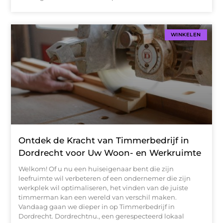
WINKELEN
Ontdek de Kracht van Timmerbedrijf in
Dordrecht voor Uw Woon- en Werkruimte
Welkom! Of u nu een huiseigenaar bent die zijn
leefruimte wil verbeteren of een ondernemer die zijn
werkplek wil optimaliseren, het vinden van de juiste
timmerman kan een wereld van verschil maken.
Vandaag gaan we dieper in op Timmerbedrijf in
Dordrecht. Dordrechtnu., een gerespecteerd lokaal