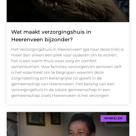
Wat maakt verzorgingshuis in
Heerenveen bijzonder?
Het Verzorgingshuis in Heerenveen (ga naar deze link) is
meer dan alleen een plek voor ouderen om te wonen;
het is een warm thuis waar zorg en comfort
samenkomen. Voor families, verzorgers en senioren zelf
is het essentieel om te begrijpen waarom deze
zorginstelling zo’n belangrijke rol speelt in de
gemeenschap van Heerenveen. Het belang van een
verzorgingshuis in de lokale gemeenschap In een
gemeenschap zoals Heerenveen is het verzorgen
WINKELEN