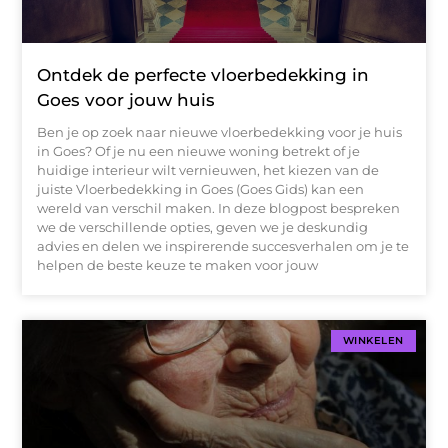
Ontdek de perfecte vloerbedekking in
Goes voor jouw huis
Ben je op zoek naar nieuwe vloerbedekking voor je huis
in Goes? Of je nu een nieuwe woning betrekt of je
huidige interieur wilt vernieuwen, het kiezen van de
juiste Vloerbedekking in Goes (Goes Gids) kan een
wereld van verschil maken. In deze blogpost bespreken
we de verschillende opties, geven we je deskundig
advies en delen we inspirerende succesverhalen om je te
helpen de beste keuze te maken voor jouw
WINKELEN