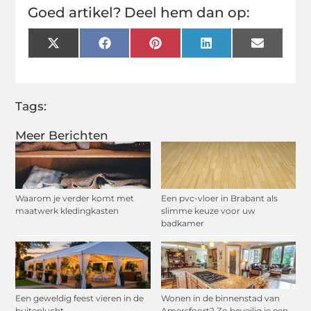
Goed artikel? Deel hem dan op:
X
Facebook
Pinterest
LinkedIn
Email
(Twitter)
Tags:
Meer Berichten
Waarom je verder komt met
Een pvc-vloer in Brabant als
maatwerk kledingkasten
slimme keuze voor uw
badkamer
Een geweldig feest vieren in de
Wonen in de binnenstad van
buitenlucht
Amersfoort? Zo beveilig je een