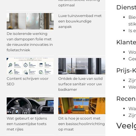
optimaal
Diens
Luxe tuinzwembad met
Bie
een bouwkundige
sti
aanpak
Is 
De isolerende werking
van dampopen folie met
Klante
de nieuwste innovaties in
folietechniek
Wor
Gee
Prijs-
Content schrijven voor
Ontdek de luxe van solid
Zij
SEO
surface sanitair voor uw
Wel
badkamer
Recen
Wat
Zij
Wat gebeurt er tijdens
Dit is hoe je scoort met
Veel
een tussentijdse toets
een basisschoolinrichting
met rijles
op maat