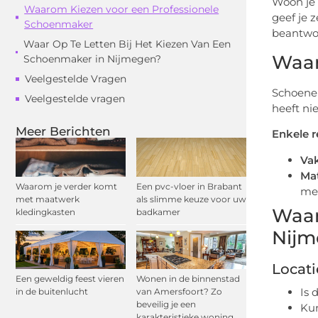
Woon je 
Waarom Kiezen voor een Professionele
geef je 
Schoenmaker
beantwoo
Waar Op Te Letten Bij Het Kiezen Van Een
Waar
Schoenmaker in Nijmegen?
Veelgestelde Vragen
Schoenen
Veelgestelde vragen
heeft ni
Meer Berichten
Enkele r
Va
Mat
Waarom je verder komt
Een pvc-vloer in Brabant
mee
met maatwerk
als slimme keuze voor uw
Waar
kledingkasten
badkamer
Nijm
Locati
Een geweldig feest vieren
Wonen in de binnenstad
Is 
in de buitenlucht
van Amersfoort? Zo
beveilig je een
Kun
karakteristieke woning