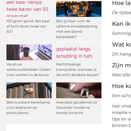
Hoe l
De tijds
100 gram goud: één baar
Ben jij klaar voor de
Kan i
of toch liever twee van
ultieme smaakbeleving
50?
met een blond
Sommige
bierpakket?
Wat k
Dit hang
Zijn m
Vacature
Rechthoekige
werkvoorbereider vinden
trampoline: wanneer is
Niet all
voor werken in de bouw
die echt de beste keuze?
Hoe k
Een scho
Betrouwbare beveiliging
Hoe deze goudsmid uit
Het vind
voor bedrijven en
Deventer moderne
moeite w
particulieren
trends omarmt
tips en 
binnen b