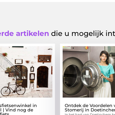
rde artikelen
die u mogelijk in
sfietsenwinkel in
Ontdek de Voordelen 
l | Vind nog de
Stomerij in Doetinch
fiets
In het hart van Doetinchem b