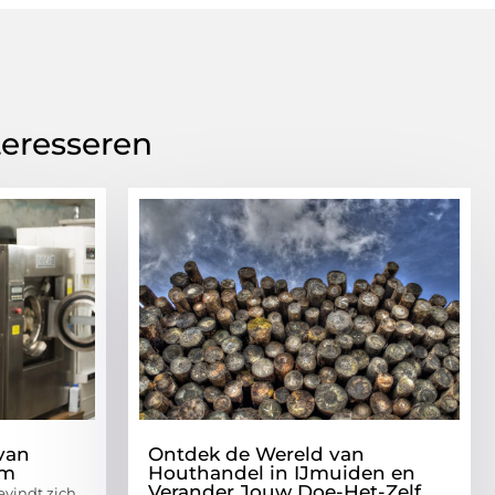
teresseren
van
Ontdek de Wereld van
em
Houthandel in IJmuiden en
Verander Jouw Doe-Het-Zelf
evindt zich