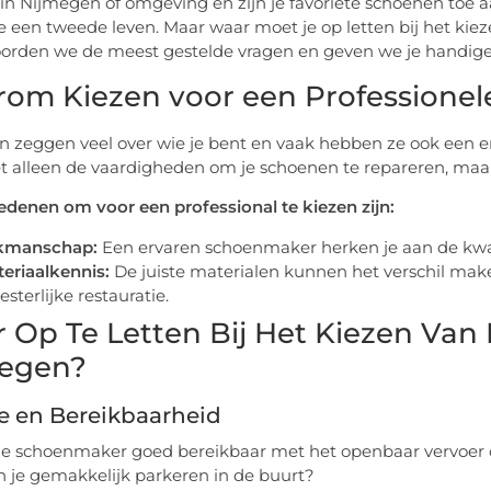
in Nijmegen of omgeving en zijn je favoriete schoenen toe
ze een tweede leven. Maar waar moet je op letten bij het kie
rden we de meest gestelde vragen en geven we je handige t
om Kiezen voor een Professione
 zeggen veel over wie je bent en vaak hebben ze ook een 
et alleen de vaardigheden om je schoenen te repareren, maar
edenen om voor een professional te kiezen zijn:
kmanschap:
Een ervaren schoenmaker herken je aan de kwal
eriaalkennis:
De juiste materialen kunnen het verschil mak
sterlijke restauratie.
 Op Te Letten Bij Het Kiezen Van
egen?
e en Bereikbaarheid
de schoenmaker goed bereikbaar met het openbaar vervoer 
 je gemakkelijk parkeren in de buurt?