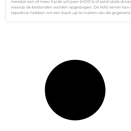
meestal een of meer harde schijven (HDD’s) of solid-state drives
waarop de bestanden worden opgeslagen. De NAS-server kan 
tapedrive hebben om een back-up te maken van de gegevens