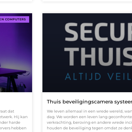
 EN COMPUTERS
Thuis beveiligingscamera systee
raat dat
We leven allemaal in een wrede wereld, wan
twerk. Hij kan
dag. We worden een leven lang geconfrontee
nder harde
verkrachting, beroving en andere wrede i
-servers hebben
houden de beveiliging tegen omdat ze denken