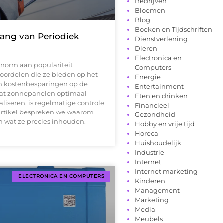
Bedrijven
Bloemen
Blog
Boeken en Tijdschriften
ang van Periodiek
Dienstverlening
Dieren
Electronica en
norm aan populariteit
Computers
voordelen die ze bieden op het
Energie
 kostenbesparingen op de
Entertainment
 dat zonnepanelen optimaal
Eten en drinken
liseren, is regelmatige controle
Financieel
 artikel bespreken we waarom
Gezondheid
n wat ze precies inhouden.
Hobby en vrije tijd
Horeca
Huishoudelijk
Industrie
Internet
Internet marketing
ELECTRONICA EN COMPUTERS
Kinderen
Management
Marketing
Media
Meubels