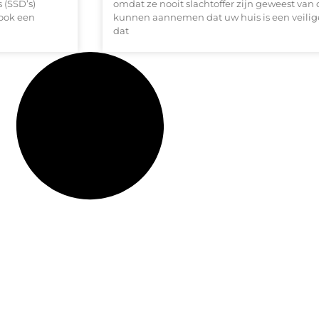
 (SSD’s)
omdat ze nooit slachtoffer zijn geweest van 
ook een
kunnen aannemen dat uw huis is een veilige
dat