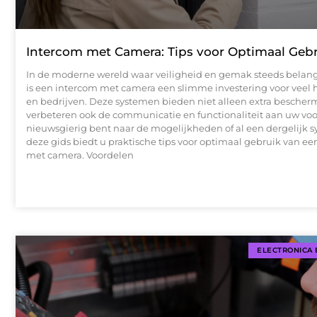
Intercom met Camera: Tips voor Optimaal Geb
In de moderne wereld waar veiligheid en gemak steeds belang
is een intercom met camera een slimme investering voor veel
en bedrijven. Deze systemen bieden niet alleen extra bescher
verbeteren ook de communicatie en functionaliteit aan uw voo
nieuwsgierig bent naar de mogelijkheden of al een dergelijk s
deze gids biedt u praktische tips voor optimaal gebruik van e
met camera. Voordelen
ELECTRONICA