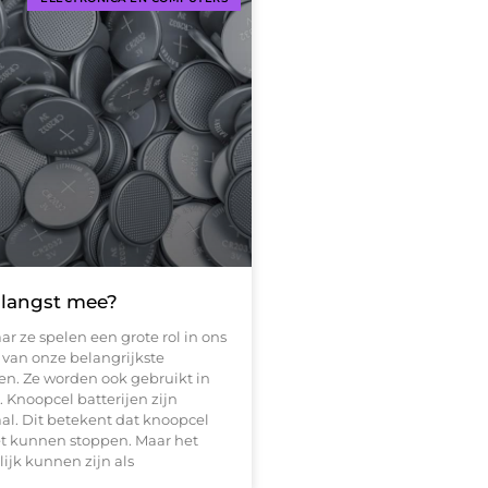
 langst mee?
ar ze spelen een grote rol in ons
 van onze belangrijkste
en. Ze worden ook gebruikt in
 Knoopcel batterijen zijn
al. Dit betekent dat knoopcel
et kunnen stoppen. Maar het
ijk kunnen zijn als