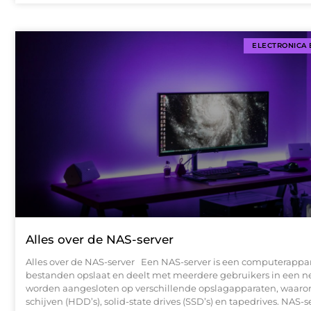
ELECTRONICA
Alles over de NAS-server
Alles over de NAS-server Een NAS-server is een computerappa
bestanden opslaat en deelt met meerdere gebruikers in een ne
worden aangesloten op verschillende opslagapparaten, waaro
schijven (HDD’s), solid-state drives (SSD’s) en tapedrives. NAS