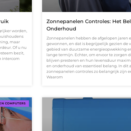
ruik
Zonnepanelen Controles: Het Bel
Onderhoud
rijker worden,
 huishoudens
Zonnepanelen hebben de afgelopen jaren e
ming, maar
gewonnen, en dat is begrijpelijk gezien de 
rdeur. Of u nu
gebied van duurzame energieopwekking en
ysteem bezit,
lange termijn. Echter, om ervoor te zorgen
en intercom
blijven presteren en hun levensduur maxima
en onderhoud van essentieel belang. In dit
zonnepanelen controles zo belangrijk zijn e
Waarom
 EN COMPUTERS