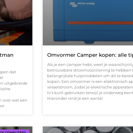
utman
Omvormer Camper kopen: alle tip
Als je een camper hebt, weet je waarschijnli
betrouwbare stroomvoorziening te hebben ti
ijpen dat
belangrijkste hulpmiddelen om dit te berei
el
kopen. Een omvormer is een elektronisch ap
en uitgebreide
wisselstroom, zodat je elektrische apparate
rische
tv’s kunt gebruiken terwijl je onderweg b
Hieronder vind je een aantal
n over wat een
oor
 EN COMPUTERS