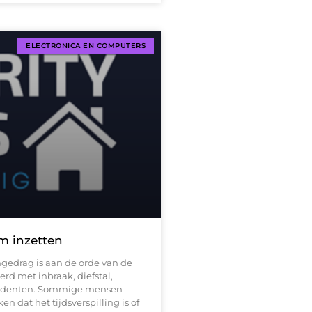
ELECTRONICA EN COMPUTERS
m inzetten
gedrag is aan de orde van de
rd met inbraak, diefstal,
ncidenten. Sommige mensen
 dat het tijdsverspilling is of