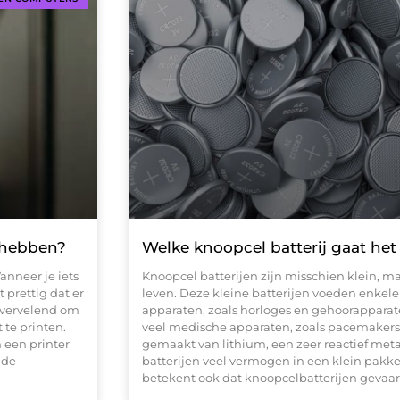
 hebben?
Welke knoopcel batterij gaat het
anneer je iets
Knoopcel batterijen zijn misschien klein, ma
 prettig dat er
leven. Deze kleine batterijen voeden enkele
g vervelend om
apparaten, zoals horloges en gehoorapparat
te printen.
veel medische apparaten, zoals pacemakers.
 een printer
gemaakt van lithium, een zeer reactief meta
 de
batterijen veel vermogen in een klein pakk
betekent ook dat knoopcelbatterijen gevaarl