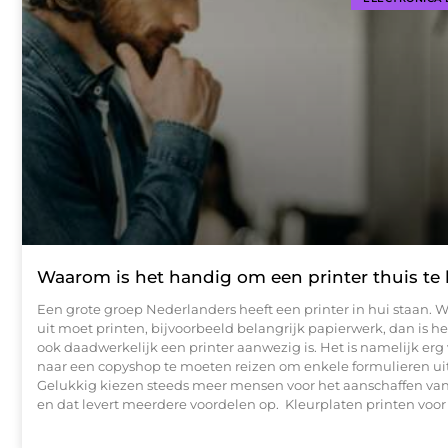
Waarom is het handig om een printer thuis te
Een grote groep Nederlanders heeft een printer in hui staan. W
uit moet printen, bijvoorbeeld belangrijk papierwerk, dan is het
ook daadwerkelijk een printer aanwezig is. Het is namelijk er
naar een copyshop te moeten reizen om enkele formulieren uit 
Gelukkig kiezen steeds meer mensen voor het aanschaffen van
en dat levert meerdere voordelen op. Kleurplaten printen voor