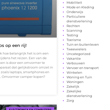
Mobiliteit
Mode en Kleding
Onderwijs
Particuliere
dienstverlening
Rechten
Scanning
Testing
Toerisme
Tuin en buitenleven
s op een rij!
Tweewielers
jk hoe belangrijk het is om een
Uncategorized
jdens het reizen. Een van de
Vakantie
ken is door een omvormer te
Verbouwen
paraat dat gelijkstroom omzet in
Vervoer en transport
n zoals laptops, smartphones en
Winkelen
ent. Omvormer camper kopen?
Woning en Tuin
Woningen
Zakelijk
Zakelijke
dienstverlening
Zorg
ELECTRONICA EN COMPUTERS