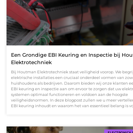
Een Grondige EBI Keuring en Inspectie bij Ho
Elektrotechniek
Bij Houtman Elektrotechniek staat veiligheid voorop. We begr
elektrische installaties een cruciaal onderdeel vormen van zow
huishoudens als bedrijven. Daarom bieden wij onze klanten e
EBI keuring en inspectie aan om ervoor te zorgen dat uw elekt
systemen optimaal functioneren en voldoen aan de hoogste
veiligheidsnormen. In deze blogpost zullen we u meer vertelle
EBI keuring inhoudt en waarom het van essentieel belang is v
ELECTRONICA