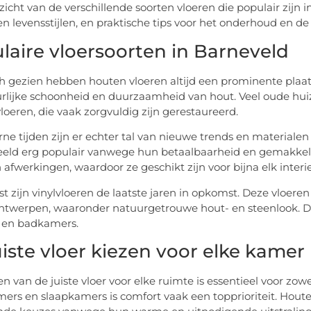
zicht van de verschillende soorten vloeren die populair zijn 
n levensstijlen, en praktische tips voor het onderhoud en d
laire vloersoorten in Barneveld
ch gezien hebben houten vloeren altijd een prominente plaa
rlijke schoonheid en duurzaamheid van hout. Veel oude huiz
loeren, die vaak zorgvuldig zijn gerestaureerd.
ne tijden zijn er echter tal van nieuwe trends en material
eeld erg populair vanwege hun betaalbaarheid en gemakkelij
n afwerkingen, waardoor ze geschikt zijn voor bijna elk interi
t zijn vinylvloeren de laatste jaren in opkomst. Deze vloere
ontwerpen, waaronder natuurgetrouwe hout- en steenlook. Di
 en badkamers.
uiste vloer kiezen voor elke kamer
n van de juiste vloer voor elke ruimte is essentieel voor zowel
rs en slaapkamers is comfort vaak een topprioriteit. Houten 