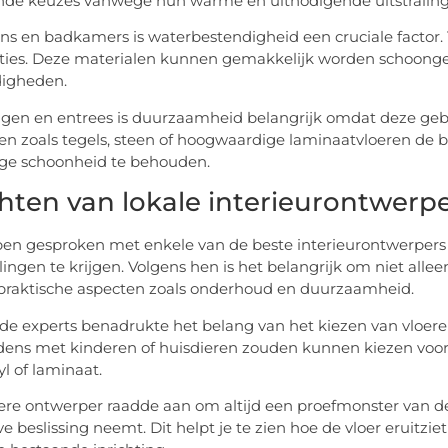
nde keuzes vanwege hun warme en uitnodigende uitstraling
ns en badkamers is waterbestendigheid een cruciale factor. T
ties. Deze materialen kunnen gemakkelijk worden schoonge
igheden.
gen en entrees is duurzaamheid belangrijk omdat deze gebie
en zoals tegels, steen of hoogwaardige laminaatvloeren de 
ge schoonheid te behouden.
chten van lokale interieurontwerpe
n gesproken met enkele van de beste interieurontwerpers 
ingen te krijgen. Volgens hen is het belangrijk om niet alleen
praktische aspecten zoals onderhoud en duurzaamheid.
de experts benadrukte het belang van het kiezen van vloeren d
ens met kinderen of huisdieren zouden kunnen kiezen voor s
yl of laminaat.
re ontwerper raadde aan om altijd een proefmonster van de
eve beslissing neemt. Dit helpt je te zien hoe de vloer eruitzi