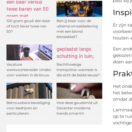
past bij 
Insp
100 gram goud: één baar
Ben jij klaar voor de
Er zijn 
of toch liever twee van
ultieme smaakbeleving
voorbeel
50?
met een blond
bierpakket?
houten v
Een ande
gekozen 
doen aan
Vacature
Rechthoekige
werkvoorbereider vinden
trampoline: wanneer is
Prak
voor werken in de bouw
die echt de beste keuze?
Het onde
het bela
omdat di
Betrouwbare beveiliging
Hoe deze goudsmid uit
voor bedrijven en
Deventer moderne
Laminaat
particulieren
trends omarmt
op te ru
vochtige