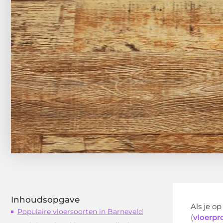
Inhoudsopgave
Als je op
Populaire vloersoorten in Barneveld
(
vloerpr