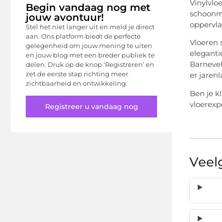
Vinylvlo
Begin vandaag nog met
schoonma
jouw avontuur!
oppervl
Stel het niet langer uit en meld je direct
aan. Ons platform biedt de perfecte
Vloeren s
gelegenheid om jouw mening te uiten
eleganti
en jouw blog met een breder publiek te
Barnevel
delen. Druk op de knop ‘Registreren’ en
zet de eerste stap richting meer
er jarenl
zichtbaarheid en ontwikkeling.
Ben je k
vloerexp
Registreer u vandaag nog
Veel