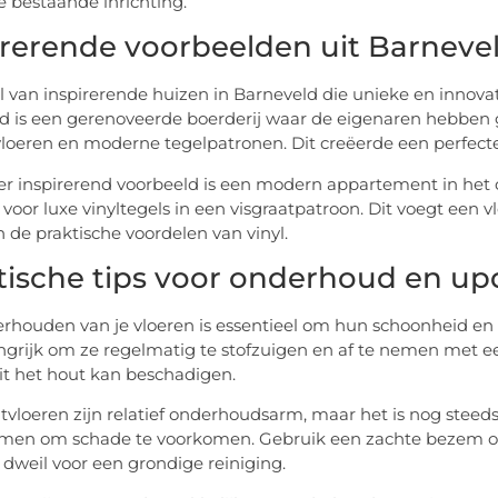
je bestaande inrichting.
irerende voorbeelden uit Barneve
tal van inspirerende huizen in Barneveld die unieke en inno
d is een gerenoveerde boerderij waar de eigenaren hebben
loeren en moderne tegelpatronen. Dit creëerde een perfecte 
r inspirerend voorbeeld is een modern appartement in het
voor luxe vinyltegels in een visgraatpatroon. Dit voegt een 
 de praktische voordelen van vinyl.
tische tips voor onderhoud en up
rhouden van je vloeren is essentieel om hun schoonheid en f
ngrijk om ze regelmatig te stofzuigen en af te nemen met e
t het hout kan beschadigen.
vloeren zijn relatief onderhoudsarm, maar het is nog steeds
imen om schade te voorkomen. Gebruik een zachte bezem of s
 dweil voor een grondige reiniging.