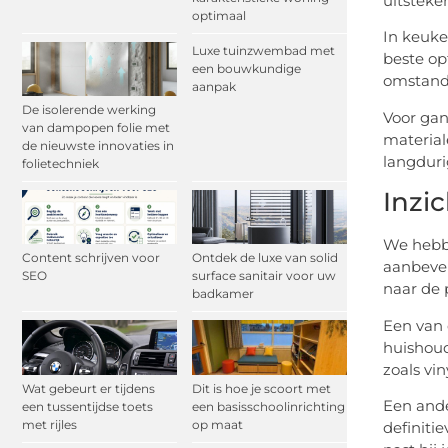
uitsteke
optimaal
In keuke
Luxe tuinzwembad met
beste op
een bouwkundige
omstand
aanpak
De isolerende werking
Voor gan
van dampopen folie met
material
de nieuwste innovaties in
langduri
folietechniek
Inzi
We hebbe
Content schrijven voor
Ontdek de luxe van solid
aanbevel
SEO
surface sanitair voor uw
naar de 
badkamer
Een van 
huishoud
zoals vin
Wat gebeurt er tijdens
Dit is hoe je scoort met
Een ande
een tussentijdse toets
een basisschoolinrichting
met rijles
op maat
definiti