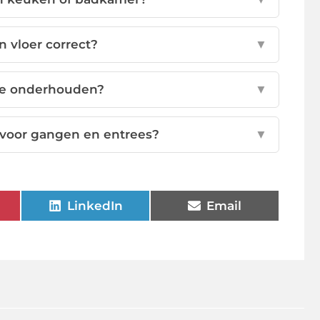
 vloer correct?
▼
 te onderhouden?
▼
t voor gangen en entrees?
▼
LinkedIn
Email