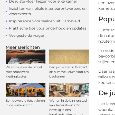
De juiste vloer kiezen voor elke kamer
een over
kamers e
Inzichten van lokale interieurontwerpers en
vloerexperts
Popu
Inspirerende voorbeelden uit Barneveld
Praktische tips voor onderhoud en updates
Historis
de natuu
Veelgestelde vragen
houten v
Meer Berichten
In moder
bijvoorb
stijlen e
Waarom je verder komt
Een pvc-vloer in Brabant
Daarnaas
met maatwerk
als slimme keuze voor uw
talloze 
kledingkasten
badkamer
keukens
De j
Een geweldig feest vieren
Wonen in de binnenstad
Het kieze
in de buitenlucht
van Amersfoort? Zo
woonkame
beveilig je een
karakteristieke woning