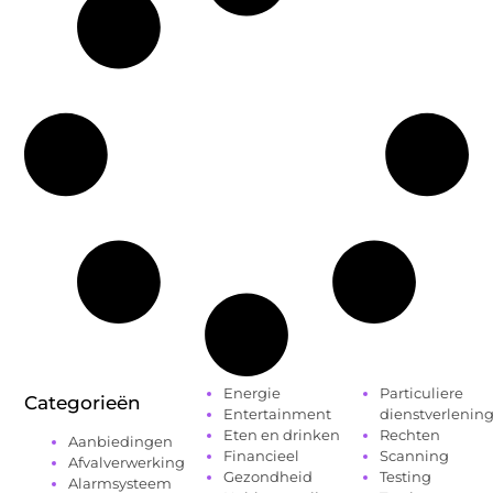
Energie
Particuliere
Categorieën
Entertainment
dienstverlenin
Eten en drinken
Rechten
Aanbiedingen
Financieel
Scanning
Afvalverwerking
Gezondheid
Testing
Alarmsysteem