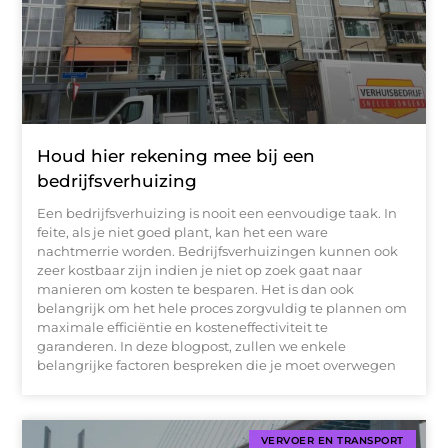
Houd hier rekening mee bij een
bedrijfsverhuizing
Een bedrijfsverhuizing is nooit een eenvoudige taak. In
feite, als je niet goed plant, kan het een ware
nachtmerrie worden. Bedrijfsverhuizingen kunnen ook
zeer kostbaar zijn indien je niet op zoek gaat naar
manieren om kosten te besparen. Het is dan ook
belangrijk om het hele proces zorgvuldig te plannen om
maximale efficiëntie en kosteneffectiviteit te
garanderen. In deze blogpost, zullen we enkele
belangrijke factoren bespreken die je moet overwegen
VERVOER EN TRANSPORT