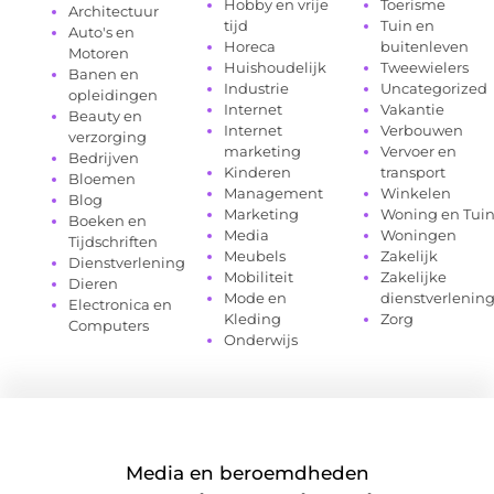
Hobby en vrije
Toerisme
Architectuur
tijd
Tuin en
Auto's en
Horeca
buitenleven
Motoren
Huishoudelijk
Tweewielers
Banen en
Industrie
Uncategorized
opleidingen
Internet
Vakantie
Beauty en
Internet
Verbouwen
verzorging
marketing
Vervoer en
Bedrijven
Kinderen
transport
Bloemen
Management
Winkelen
Blog
Marketing
Woning en Tui
Boeken en
Media
Woningen
Tijdschriften
Meubels
Zakelijk
Dienstverlening
Mobiliteit
Zakelijke
Dieren
Mode en
dienstverlenin
Electronica en
Kleding
Zorg
Computers
Onderwijs
Media en beroemdheden