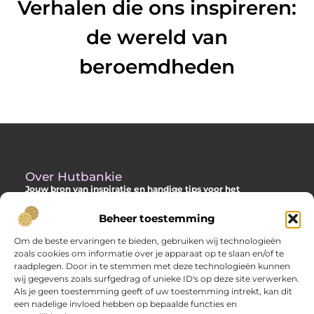
Verhalen die ons inspireren:
de wereld van
beroemdheden
Over Hutbankie
Jouw bron van inspiratie en handige tips voor het
buitenleven
Beheer toestemming
Ontdek een ruime collectie blogs en artikelen die je helpen om
het meeste uit je buitenruimte te halen, met praktische
Om de beste ervaringen te bieden, gebruiken wij technologieën
adviezen en verrassende ideeën voor je tuin, veranda of andere
zoals cookies om informatie over je apparaat op te slaan en/of te
buitenplekken.
raadplegen. Door in te stemmen met deze technologieën kunnen
wij gegevens zoals surfgedrag of unieke ID's op deze site verwerken.
Bericht categorie
Als je geen toestemming geeft of uw toestemming intrekt, kan dit
een nadelige invloed hebben op bepaalde functies en