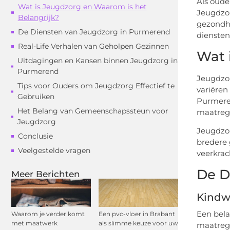
Als oude
Wat is Jeugdzorg en Waarom is het
Jeugdzor
Belangrijk?
gezondhe
De Diensten van Jeugdzorg in Purmerend
diensten
Real-Life Verhalen van Geholpen Gezinnen
Wat 
Uitdagingen en Kansen binnen Jeugdzorg in
Purmerend
Jeugdzor
Tips voor Ouders om Jeugdzorg Effectief te
variëren
Gebruiken
Purmeren
Het Belang van Gemeenschapssteun voor
maatrege
Jeugdzorg
Jeugdzor
Conclusie
bredere 
Veelgestelde vragen
veerkrac
De D
Meer Berichten
Kindw
Een bela
Waarom je verder komt
Een pvc-vloer in Brabant
met maatwerk
als slimme keuze voor uw
maatrege