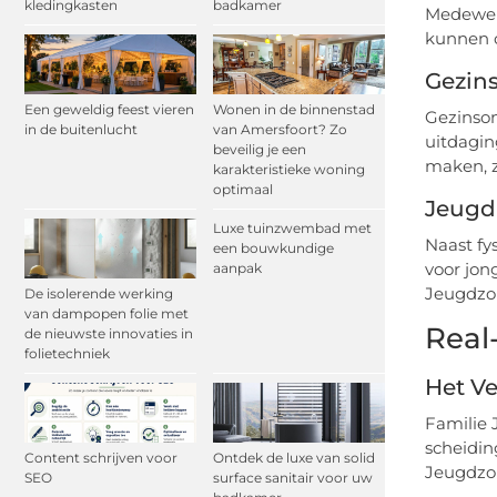
kledingkasten
badkamer
Medewer
kunnen 
Gezin
Een geweldig feest vieren
Wonen in de binnenstad
Gezinson
in de buitenlucht
van Amersfoort? Zo
uitdagin
beveilig je een
maken, z
karakteristieke woning
optimaal
Jeugd
Luxe tuinzwembad met
Naast fy
een bouwkundige
voor jon
aanpak
Jeugdzor
De isolerende werking
van dampopen folie met
Real
de nieuwste innovaties in
folietechniek
Het Ve
Familie 
scheidin
Content schrijven voor
Ontdek de luxe van solid
Jeugdzor
SEO
surface sanitair voor uw