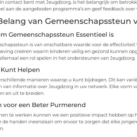
 in contact bent met Jeugdzorg, is het belangrijk om betrokke
l aan de aangeboden programma’s en geef feedback over wa
Belang van Gemeenschapssteun 
m Gemeenschapssteun Essentieel is
hapssteun is van onschatbare waarde voor de effectivitei
ving creëren waarin kinderen veilig en gezond kunnen opgr
llemaal een rol spelen in het ondersteunen van Jeugdzorg.
 Kunt Helpen
verschillende manieren waarop u kunt bijdragen. Dit kan vari
n van informatie over Jeugdzorg in uw netwerk. Elke vorm 
en en uit te breiden.
 voor een Beter Purmerend
en te werken kunnen we een positieve impact hebben op h
 de handen ineenslaan om ervoor te zorgen dat elke jongere
n.