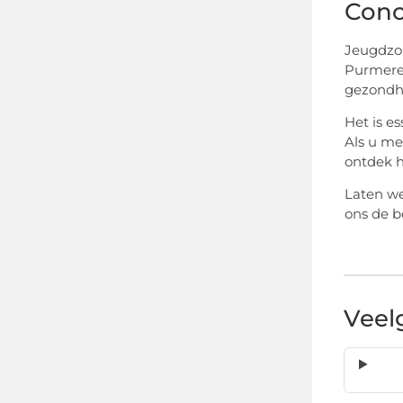
Conc
Jeugdzor
Purmeren
gezondhe
Het is e
Als u me
ontdek h
Laten we
ons de b
Veel