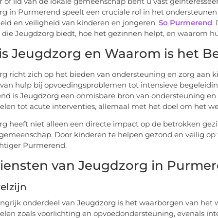
r of lid van de lokale gemeenschap bent u vast geïnteressee
g in Purmerend speelt een cruciale rol in het ondersteune
id en veiligheid van kinderen en jongeren.
So Purmerend
.
 die Jeugdzorg biedt, hoe het gezinnen helpt, en waarom hu
is Jeugdzorg en Waarom is het Be
g richt zich op het bieden van ondersteuning en zorg aan k
 van hulp bij opvoedingsproblemen tot intensieve begeleiding
d is Jeugdzorg een onmisbare bron van ondersteuning en a
len tot acute interventies, allemaal met het doel om het we
g heeft niet alleen een directe impact op de betrokken gezi
gemeenschap. Door kinderen te helpen gezond en veilig op t
htiger Purmerend.
iensten van Jeugdzorg in Purme
elzijn
ngrijk onderdeel van Jeugdzorg is het waarborgen van het w
len zoals voorlichting en opvoedondersteuning, evenals inte