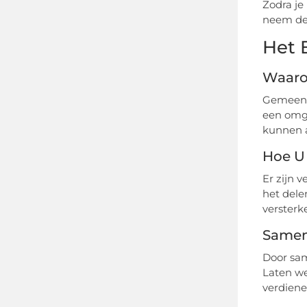
Zodra je
neem dee
Het 
Waaro
Gemeensc
een omge
kunnen a
Hoe U
Er zijn 
het dele
versterk
Samen
Door sam
Laten we
verdiene