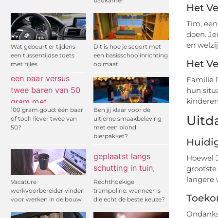
badkamer
Het Ve
Tim, een
doen. Je
en welzij
Wat gebeurt er tijdens
Dit is hoe je scoort met
een tussentijdse toets
een basisschoolinrichting
Het Ve
met rijles
op maat
Familie 
hun situ
kinderen
100 gram goud: één baar
Ben jij klaar voor de
Uitd
of toch liever twee van
ultieme smaakbeleving
50?
met een blond
bierpakket?
Huidi
Hoewel J
grootste
langere 
Vacature
Rechthoekige
werkvoorbereider vinden
trampoline: wanneer is
Toeko
voor werken in de bouw
die echt de beste keuze?
Ondanks 