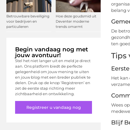
organisa
belang v
Betrouwbare beveiliging
Hoe deze goudsmid uit
Gemee
voor bedrijven en
Deventer moderne
particulieren
trends omarmt
De betro
gezondhe
ten goe
Begin vandaag nog met
Tips
jouw avontuur!
Stel het niet langer uit en meld je direct
aan. Ons platform biedt de perfecte
Eerst
gelegenheid om jouw mening te uiten
en jouw blog met een breder publiek te
Het kan 
delen. Druk op de knop ‘Registreren’ en
verzamel
zet de eerste stap richting meer
zichtbaarheid en ontwikkeling.
Commu
Wees ope
Registreer u vandaag nog
medewerk
Blijf 