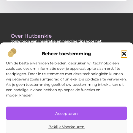
Over Hutbankie
Jouw bron van inspiratie en handige tips voor het
buitenleven
Beheer toestemming
Ontdek een ruime collectie blogs en artikelen die je helpen om
het meeste uit je buitenruimte te halen, met praktische
Om de beste ervaringen te bieden, gebruiken wij technologieën
adviezen en verrassende ideeën voor je tuin, veranda of andere
zoals cookies om informatie over je apparaat op te slaan en/of te
buitenplekken.
raadplegen. Door in te stemmen met deze technologieën kunnen
wij gegevens zoals surfgedrag of unieke ID's op deze site verwerken.
Bericht categorie
Als je geen toestemming geeft of uw toestemming intrekt, kan dit
een nadelige invloed hebben op bepaalde functies en
mogelijkheden.
Main Links
Accepteren
Goede backlinks: hoe jij met sterke links je website laat groeien
Extra geld verdienen: slimme manieren om jouw inkomsten te verhogen
Bekijk Voorkeuren