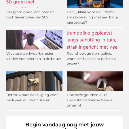
100 gram goud: één baar of
Ben jij klaar voor de ultieme
toch liever twee van 50?
smaakbeleving met een blond
bierpakket?
Vacature werkvoorbereider
Rechthoekige trampoline:
vinden voor werken in de bouw
wanneer is die echt de beste
keuze?
Betrouwbare beveiliging voor
Hoe deze goudsmid uit
bedrijven en particulieren
Deventer moderne trends
omarmt
Begin vandaag nog met jouw