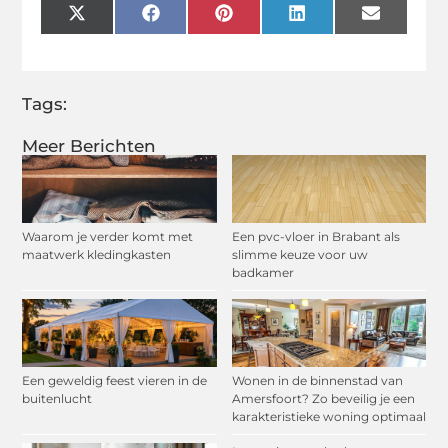
X
Facebook
Pinterest
LinkedIn
Email
(Twitter)
Tags:
Meer Berichten
Waarom je verder komt met
Een pvc-vloer in Brabant als
maatwerk kledingkasten
slimme keuze voor uw
badkamer
Een geweldig feest vieren in de
Wonen in de binnenstad van
buitenlucht
Amersfoort? Zo beveilig je een
karakteristieke woning optimaal