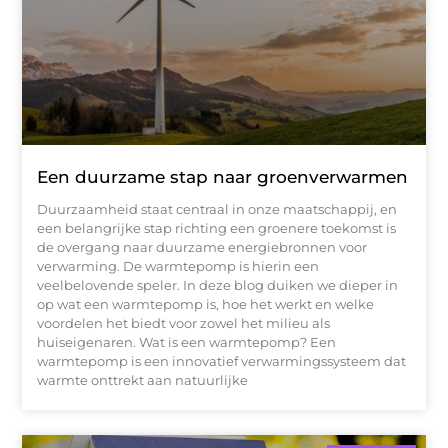
Een duurzame stap naar groenverwarmen
Duurzaamheid staat centraal in onze maatschappij, en
een belangrijke stap richting een groenere toekomst is
de overgang naar duurzame energiebronnen voor
verwarming. De warmtepomp is hierin een
veelbelovende speler. In deze blog duiken we dieper in
op wat een warmtepomp is, hoe het werkt en welke
voordelen het biedt voor zowel het milieu als
huiseigenaren. Wat is een warmtepomp? Een
warmtepomp is een innovatief verwarmingssysteem dat
warmte onttrekt aan natuurlijke