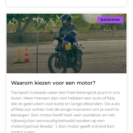
BEDRIJVEN
Waarom kiezen voor een motor?
Transport is steeds vaker een heel belangrijk punt in ons
leven. Meer mensen dan ooit hebben een auto of fiets
die ze gebruiken voor korte en lange afstanden. De auto
of fiets zijn echter niet de enige manieren om je voort te
bewegen. Een motor heeft heel veel voordelen en het
rijbewijs kan eenvoudig behaald worden op een
motorrijschool Breda! 1. Een motor geeft vrijheid Een
motor is een