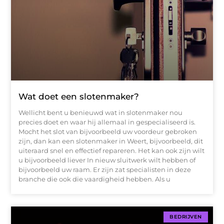
Wat doet een slotenmaker?
Wellicht bent u benieuwd wat in slotenmaker nou
precies doet en waar hij allemaal in gespecialiseerd is.
Mocht het slot van bijvoorbeeld uw voordeur gebroken
zijn, dan kan een slotenmaker in Weert, bijvoorbeeld, dit
uiteraard snel en effectief repareren. Het kan ook zijn wilt
u bijvoorbeeld liever In nieuw sluitwerk wilt hebben of
bijvoorbeeld uw raam. Er zijn zat specialisten in deze
branche die ook die vaardigheid hebben. Als u
BEDRIJVEN