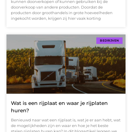
kunnen doorverkopen of kunnen gebruiken bij de
doorverkoop van andere producten. Doordat de
producten door groothandels in grote hoeveelheden
ingekocht worden, krijgen zij hier vaak korting
BEDRIJVEN
Wat is een rijplaat en waar je rijplaten
huren?
Benieuwd naar wat een rijplaat is, wat je er aan hebt, wat
de mogelijkheden zijn en waar en hoe je het beste
stalen rijplaten huren kan? In dit blogartikel leggen we