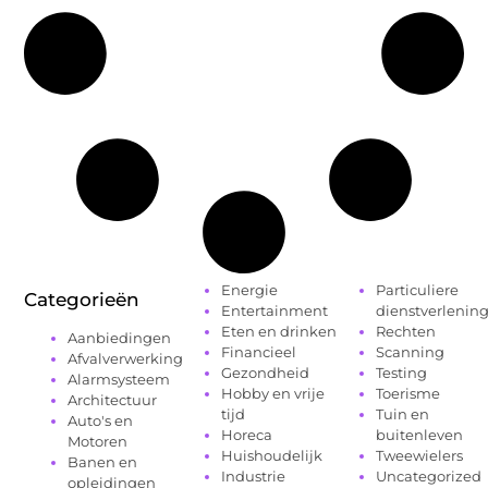
Energie
Particuliere
Categorieën
Entertainment
dienstverlenin
Eten en drinken
Rechten
Aanbiedingen
Financieel
Scanning
Afvalverwerking
Gezondheid
Testing
Alarmsysteem
Hobby en vrije
Toerisme
Architectuur
tijd
Tuin en
Auto's en
Horeca
buitenleven
Motoren
Huishoudelijk
Tweewielers
Banen en
Industrie
Uncategorized
opleidingen