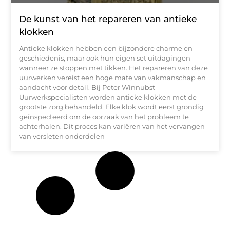
De kunst van het repareren van antieke
klokken
Antieke klokken hebben een bijzondere charme en
geschiedenis, maar ook hun eigen set uitdagingen
wanneer ze stoppen met tikken. Het repareren van deze
uurwerken vereist een hoge mate van vakmanschap en
aandacht voor detail. Bij Peter Winnubst
Uurwerkspecialisten worden antieke klokken met de
grootste zorg behandeld. Elke klok wordt eerst grondig
geïnspecteerd om de oorzaak van het probleem te
achterhalen. Dit proces kan variëren van het vervangen
van versleten onderdelen