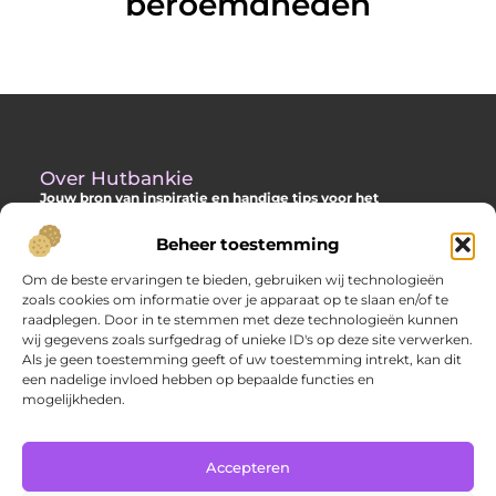
beroemdheden
Over Hutbankie
Jouw bron van inspiratie en handige tips voor het
buitenleven
Beheer toestemming
Ontdek een ruime collectie blogs en artikelen die je helpen om
het meeste uit je buitenruimte te halen, met praktische
Om de beste ervaringen te bieden, gebruiken wij technologieën
adviezen en verrassende ideeën voor je tuin, veranda of andere
zoals cookies om informatie over je apparaat op te slaan en/of te
buitenplekken.
raadplegen. Door in te stemmen met deze technologieën kunnen
wij gegevens zoals surfgedrag of unieke ID's op deze site verwerken.
Bericht categorie
Als je geen toestemming geeft of uw toestemming intrekt, kan dit
een nadelige invloed hebben op bepaalde functies en
mogelijkheden.
Main Links
Accepteren
Goede backlinks: hoe jij met sterke links je website laat groeien
Extra geld verdienen: slimme manieren om jouw inkomsten te verhogen