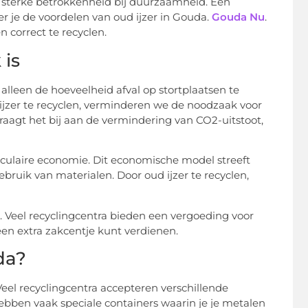
 sterke betrokkenheid bij duurzaamheid. Een
leer je de voordelen van oud ijzer in Gouda.
Gouda Nu
.
 correct te recyclen.
 is
t alleen de hoeveelheid afval op stortplaatsen te
ijzer te recyclen, verminderen we de noodzaak voor
aagt het bij aan de vermindering van CO2-uitstoot,
circulaire economie. Dit economische model streeft
ruik van materialen. Door oud ijzer te recyclen,
n. Veel recyclingcentra bieden een vergoeding voor
 een extra zakcentje kunt verdienen.
da?
 Veel recyclingcentra accepteren verschillende
ebben vaak speciale containers waarin je je metalen