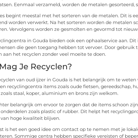
atsen. Eenmaal verzameld, worden de metalen gesorteerd, 
es begint meestal met het sorteren van de metalen. Dit is e
lend worden verwerkt. Na het sorteren worden de metalen 
ren. Vervolgens worden ze gesmolten en gevormd tot nieuw
yclingcentra in Gouda bieden ook een ophaalservice aan. Dit 
mensen die geen toegang hebben tot vervoer. Door gebruik t
n aan het recyclen zonder veel moeite te doen.
Mag Je Recyclen?
recyclen van oud ijzer in Gouda is het belangrijk om te weten
en recyclingcentra items zoals oude fietsen, gereedschap, 
zoals staal, koper, aluminium en brons zijn welkom.
chter belangrijk om ervoor te zorgen dat de items schoon zijn 
onderdelen zoals plastic of rubber. Dit helpt het recyclingpr
van hoge kwaliteit blijven.
t is het een goed idee om contact op te nemen met je loka
teren. Sommige centra hebben specifieke vereisten of beperki