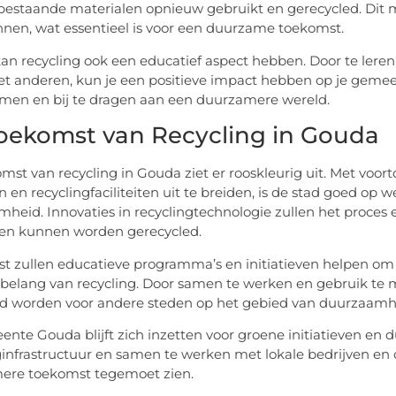
estaande materialen opnieuw gebruikt en gerecycled. Dit m
nen, wat essentieel is voor een duurzame toekomst.
 kan recycling ook een educatief aspect hebben. Door te lere
t anderen, kun je een positieve impact hebben op je geme
en en bij te dragen aan een duurzamere wereld.
oekomst van Recycling in Gouda
mst van recycling in Gouda ziet er rooskleurig uit. Met v
n en recyclingfaciliteiten uit te breiden, is de stad goed op
heid. Innovaties in recyclingtechnologie zullen het proces 
len kunnen worden gerecycled.
t zullen educatieve programma’s en initiatieven helpen o
 belang van recycling. Door samen te werken en gebruik t
d worden voor andere steden op het gebied van duurzaamh
nte Gouda blijft zich inzetten voor groene initiatieven en d
ginfrastructuur en samen te werken met lokale bedrijven en 
ere toekomst tegemoet zien.