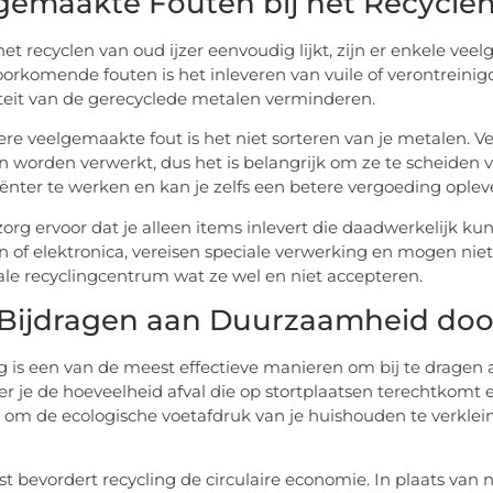
gemaakte Fouten bij het Recyclen
et recyclen van oud ijzer eenvoudig lijkt, zijn er enkele ve
orkomende fouten is het inleveren van vuile of verontreinig
teit van de gerecyclede metalen verminderen.
re veelgemaakte fout is het niet sorteren van je metalen. 
 worden verwerkt, dus het is belangrijk om ze te scheiden vo
iënter te werken en kan je zelfs een betere vergoeding oplev
, zorg ervoor dat je alleen items inlevert die daadwerkelijk
en of elektronica, vereisen speciale verwerking en mogen niet 
okale recyclingcentrum wat ze wel en niet accepteren.
Bijdragen aan Duurzaamheid doo
g is een van de meest effectieve manieren om bij te dragen 
r je de hoeveelheid afval die op stortplaatsen terechtkomt 
t om de ecologische voetafdruk van je huishouden te verkle
t bevordert recycling de circulaire economie. In plaats van