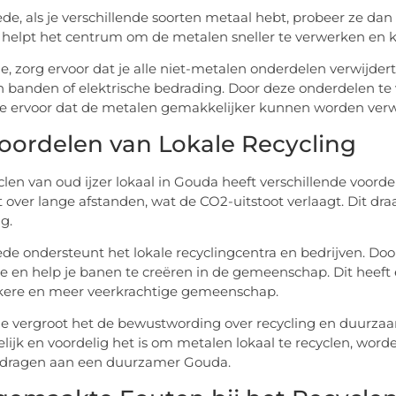
de, als je verschillende soorten metaal hebt, probeer ze dan
t helpt het centrum om de metalen sneller te verwerken en k
e, zorg ervoor dat je alle niet-metalen onderdelen verwijdert
 banden of elektrische bedrading. Door deze onderdelen te v
je ervoor dat de metalen gemakkelijker kunnen worden verw
oordelen van Lokale Recycling
clen van oud ijzer lokaal in Gouda heeft verschillende voord
t over lange afstanden, wat de CO2-uitstoot verlaagt. Dit dr
g.
de ondersteunt het lokale recyclingcentra en bedrijven. Door j
 en help je banen te creëren in de gemeenschap. Dit heeft ee
kere en meer veerkrachtige gemeenschap.
e vergroot het de bewustwording over recycling en duurz
ijk en voordelig het is om metalen lokaal te recyclen, wo
e dragen aan een duurzamer Gouda.