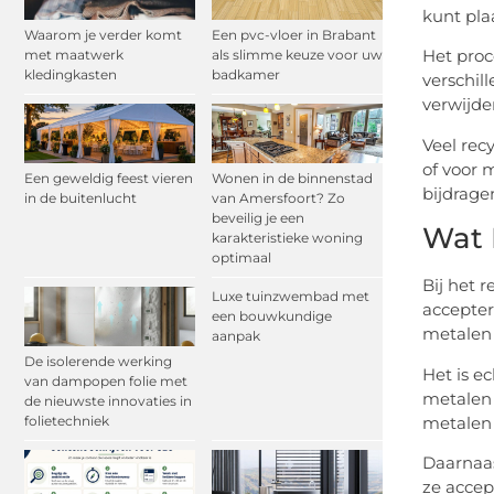
kunt pla
Waarom je verder komt
Een pvc-vloer in Brabant
Het proc
met maatwerk
als slimme keuze voor uw
kledingkasten
badkamer
verschil
verwijde
Veel rec
of voor 
Een geweldig feest vieren
Wonen in de binnenstad
bijdrage
in de buitenlucht
van Amersfoort? Zo
beveilig je een
Wat 
karakteristieke woning
optimaal
Bij het 
Luxe tuinzwembad met
accepter
een bouwkundige
metalen 
aanpak
De isolerende werking
Het is e
van dampopen folie met
metalen 
de nieuwste innovaties in
metalen 
folietechniek
Daarnaas
ze accep