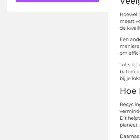
Veel
Hoewel h
meest vo
de kwali
Een ande
manieren
om effic
Tot slot
batterij
bij je l
Hoe 
Recyclin
verminde
Dit help
planeet.
Daarnaas