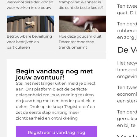
werkvoorbereider vinden
trampoline: wanneer is
Ten twee
voor werken in de bouw
die echt de beste keuze?
gaat. Di
Ten derd
rubberen
Betrouwbare beveiliging
Hoe deze goudsmid uit
en zorg 
voor bedrijven en
Deventer moderne
De V
particulieren
trends omarmt
Het recy
transpor
Begin vandaag nog met
omgevin
jouw avontuur!
Stel het niet langer uit en meld je direct
Ten twee
aan. Ons platform biedt de perfecte
economie
gelegenheid om jouw mening te uiten
een ster
en jouw blog met een breder publiek te
delen. Druk op de knop ‘Registreren’ en
Ten derd
zet de eerste stap richting meer
zichtbaarheid en ontwikkeling.
gemakkel
en bij t
Registreer u vandaag nog