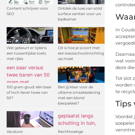
controle
Content schrijven voor
Ontdek de luxe van solid
SEO
surface sanitair voor uw
Waar
badkamer
In Gouda
accepter
vergoedi
Wat gebeurt er tijdens
Dit is hoe je scoort met
een tussentijdse toets
een basisschoolinrichting
Daarnaas
met rijles
op maat
wat voor
deze die
Tot slot
worden v
100 gram goud: één baar
Ben jij klaar voor de
te recycl
of toch liever twee van
ultieme smaakbeleving
50?
met een blond
Tips
bierpakket?
Voordat 
soepeler
verontre
Vacature
Rechthoekige