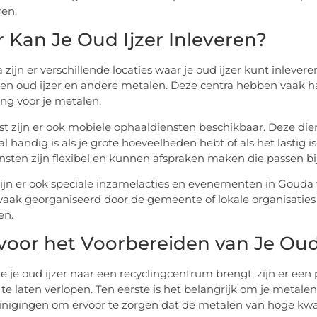
ren.
 Kan Je Oud Ijzer Inleveren?
 zijn er verschillende locaties waar je oud ijzer kunt inlever
en oud ijzer en andere metalen. Deze centra hebben vaak h
ng voor je metalen.
t zijn er ook mobiele ophaaldiensten beschikbaar. Deze dien
al handig is als je grote hoeveelheden hebt of als het lastig
nsten zijn flexibel en kunnen afspraken maken die passen b
 zijn er ook speciale inzamelacties en evenementen in Gouda
aak georganiseerd door de gemeente of lokale organisatie
en.
 voor het Voorbereiden van Je Oud
je je oud ijzer naar een recyclingcentrum brengt, zijn er ee
 te laten verlopen. Ten eerste is het belangrijk om je metale
inigingen om ervoor te zorgen dat de metalen van hoge kwali