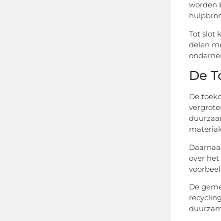
worden b
hulpbron
Tot slot
delen me
ondernem
De T
De toeko
vergrote
duurzaam
materia
Daarnaas
over het
voorbeel
De gemee
recyclin
duurzam