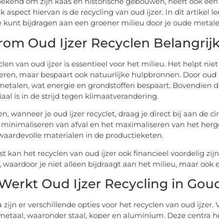
ekend om zijn kaas en historische gebouwen, heeft ook een
k aspect hiervan is de recycling van oud ijzer. In dit artikel 
e kunt bijdragen aan een groener milieu door je oude metalen
om Oud Ijzer Recyclen Belangrijk
len van oud ijzer is essentieel voor het milieu. Het helpt nie
ren, maar bespaart ook natuurlijke hulpbronnen. Door oud 
etalen, wat energie en grondstoffen bespaart. Bovendien dr
aal is in de strijd tegen klimaatverandering.
n, wanneer je oud ijzer recyclet, draag je direct bij aan de 
 minimaliseren van afval en het maximaliseren van het hergeb
waardevolle materialen in de productieketen.
t kan het recyclen van oud ijzer ook financieel voordelig zij
r, waardoor je niet alleen bijdraagt aan het milieu, maar ook
Werkt Oud Ijzer Recycling in Gou
 zijn er verschillende opties voor het recyclen van oud ijzer.
metaal, waaronder staal, koper en aluminium. Deze centra h