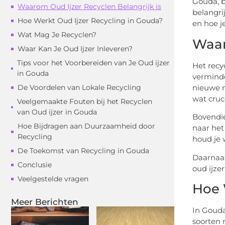
Gouda, b
Waarom Oud Ijzer Recyclen Belangrijk is
belangrij
Hoe Werkt Oud Ijzer Recycling in Gouda?
en hoe j
Wat Mag Je Recyclen?
Waar
Waar Kan Je Oud Ijzer Inleveren?
Tips voor het Voorbereiden van Je Oud ijzer
Het recyc
in Gouda
verminde
nieuwe m
De Voordelen van Lokale Recycling
wat cruci
Veelgemaakte Fouten bij het Recyclen
van Oud ijzer in Gouda
Bovendie
Hoe Bijdragen aan Duurzaamheid door
naar het
Recycling
houd je 
De Toekomst van Recycling in Gouda
Daarnaas
Conclusie
oud ijze
Veelgestelde vragen
Hoe 
Meer Berichten
In Gouda
soorten 