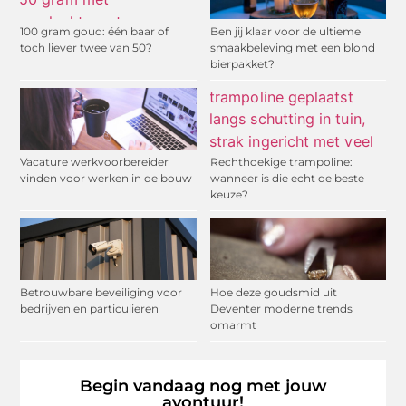
100 gram goud: één baar of
Ben jij klaar voor de ultieme
toch liever twee van 50?
smaakbeleving met een blond
bierpakket?
Vacature werkvoorbereider
Rechthoekige trampoline:
vinden voor werken in de bouw
wanneer is die echt de beste
keuze?
Betrouwbare beveiliging voor
Hoe deze goudsmid uit
bedrijven en particulieren
Deventer moderne trends
omarmt
Begin vandaag nog met jouw
avontuur!