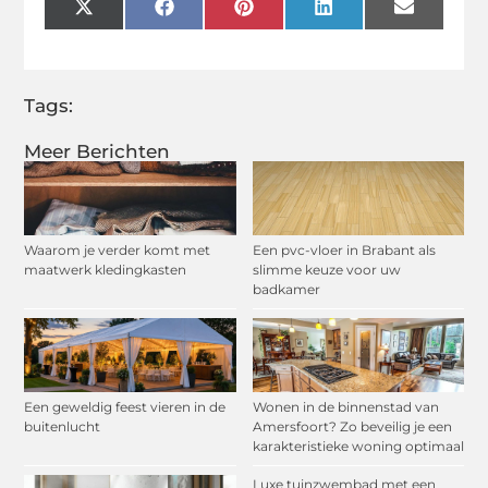
X
Facebook
Pinterest
LinkedIn
Email
(Twitter)
Tags:
Meer Berichten
Waarom je verder komt met
Een pvc-vloer in Brabant als
maatwerk kledingkasten
slimme keuze voor uw
badkamer
Een geweldig feest vieren in de
Wonen in de binnenstad van
buitenlucht
Amersfoort? Zo beveilig je een
karakteristieke woning optimaal
Luxe tuinzwembad met een