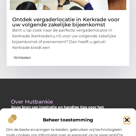
Ontdek vergaderlocatie in Kerkrade voor
uw volgende zakelijke bijeenkomst
Bent u op zoek naar de perfecte vergaderlocatie in
Kerkrade (kerkradenu.nl) voor uw volgende zakelijke
bijeenkomst of evenement? Dan heeft u geluk!
Kerkrade biedt een
Winkelen
Over Hutbankie
Jouw bron van inspiratie en handige tips voor het
buitenleven
Beheer toestemming
Ontdek een ruime collectie blogs en artikelen die je helpen om
het meeste uit je buitenruimte te halen, met praktische
Om de beste ervaringen te bieden, gebruiken wij technologieën
adviezen en verrassende ideeën voor je tuin, veranda of andere
zoals cookies om informatie over je apparaat op te slaan en/of te