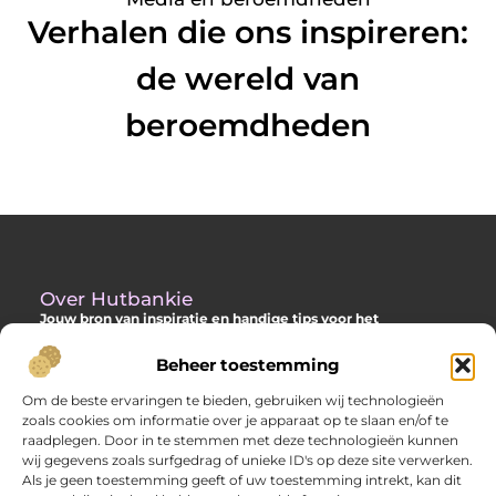
Verhalen die ons inspireren:
de wereld van
beroemdheden
Over Hutbankie
Jouw bron van inspiratie en handige tips voor het
buitenleven
Beheer toestemming
Ontdek een ruime collectie blogs en artikelen die je helpen om
het meeste uit je buitenruimte te halen, met praktische
Om de beste ervaringen te bieden, gebruiken wij technologieën
adviezen en verrassende ideeën voor je tuin, veranda of andere
zoals cookies om informatie over je apparaat op te slaan en/of te
buitenplekken.
raadplegen. Door in te stemmen met deze technologieën kunnen
wij gegevens zoals surfgedrag of unieke ID's op deze site verwerken.
Bericht categorie
Als je geen toestemming geeft of uw toestemming intrekt, kan dit