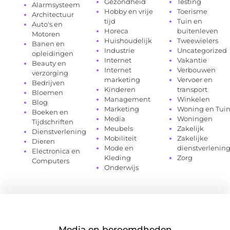
Gezondheid
Testing
Alarmsysteem
Hobby en vrije
Toerisme
Architectuur
tijd
Tuin en
Auto's en
Horeca
buitenleven
Motoren
Huishoudelijk
Tweewielers
Banen en
Industrie
Uncategorized
opleidingen
Internet
Vakantie
Beauty en
Internet
Verbouwen
verzorging
marketing
Vervoer en
Bedrijven
Kinderen
transport
Bloemen
Management
Winkelen
Blog
Marketing
Woning en Tui
Boeken en
Media
Woningen
Tijdschriften
Meubels
Zakelijk
Dienstverlening
Mobiliteit
Zakelijke
Dieren
Mode en
dienstverlenin
Electronica en
Kleding
Zorg
Computers
Onderwijs
Media en beroemdheden