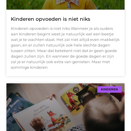
Kinderen opvoeden is niet niks
Kinderen opvoeden is niet niks Wanneer je als ouders
aan kinderen begint weet je natuurlijk wel een beetje
wat je te wachten staat. Het zal niet altijd even makkelijk
gaan, en er zullen natuurlijk ook hele slechte dagen
tussen zitten. Maar dat betekent niet dat er geen goede
dagen zullen zijn. En wanneer de goede dagen er zijn
zal je er natuurlijk ook extra van genieten. Maar met
sommige kinderen
KINDEREN