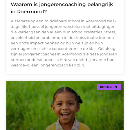
Waarom is jongerencoaching belangrijk
in Roermond?
Als lerares op een middelbare school in Roermond zie ik
dagelijks hoeveel jongeren worstelen met uitdagingen
die verder gaan dan alleen hun schoolprestaties. Stress,
onzekerheid en problemen in de thuissituatie kunnen
een grote impact hebben op hun welzijn en hun
vermogen om zich te concentreren in de klas. Gelukkig
zijn er jongerencoaches in Roermond die deze jongeren
kunnen ondersteunen. Ik heb van dichtbij ervaren hoe
waardevol een jongerencoach kan zijn.
KINDEREN