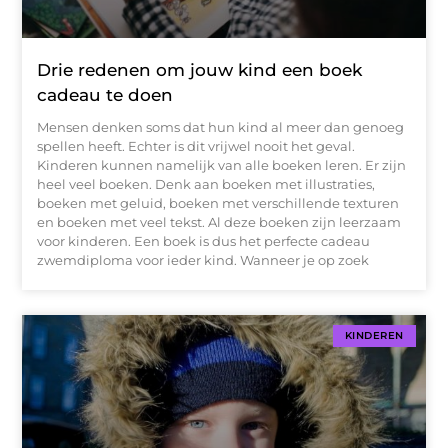
Drie redenen om jouw kind een boek
cadeau te doen
Mensen denken soms dat hun kind al meer dan genoeg
spellen heeft. Echter is dit vrijwel nooit het geval.
Kinderen kunnen namelijk van alle boeken leren. Er zijn
heel veel boeken. Denk aan boeken met illustraties,
boeken met geluid, boeken met verschillende texturen
en boeken met veel tekst. Al deze boeken zijn leerzaam
voor kinderen. Een boek is dus het perfecte cadeau
zwemdiploma voor ieder kind. Wanneer je op zoek
KINDEREN