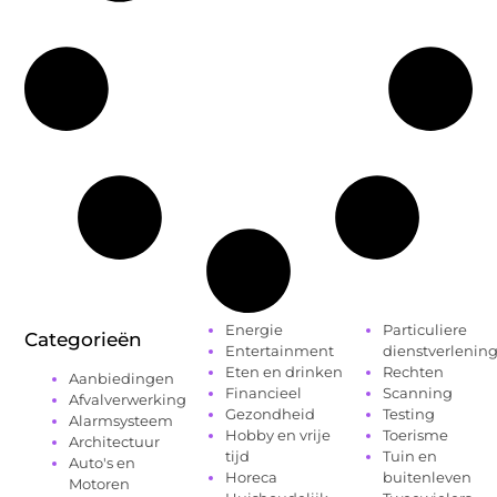
Energie
Particuliere
Categorieën
Entertainment
dienstverlenin
Eten en drinken
Rechten
Aanbiedingen
Financieel
Scanning
Afvalverwerking
Gezondheid
Testing
Alarmsysteem
Hobby en vrije
Toerisme
Architectuur
tijd
Tuin en
Auto's en
Horeca
buitenleven
Motoren