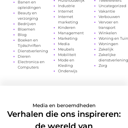
Huishoudelijk
Tweewielers
Banen en
Industrie
Uncategorized
opleidingen
Internet
Vakantie
Beauty en
Internet
Verbouwen
verzorging
marketing
Vervoer en
Bedrijven
Kinderen
transport
Bloemen
Management
Winkelen
Blog
Marketing
Woning en Tui
Boeken en
Media
Woningen
Tijdschriften
Meubels
Zakelijk
Dienstverlening
Mobiliteit
Zakelijke
Dieren
Mode en
dienstverlenin
Electronica en
Kleding
Zorg
Computers
Onderwijs
Media en beroemdheden
Verhalen die ons inspireren:
de wereld van