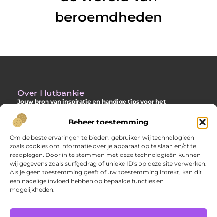
beroemdheden
Over Hutbankie
Jouw bron van inspiratie en handige tips voor het
buitenleven
Beheer toestemming
Ontdek een ruime collectie blogs en artikelen die je helpen om
het meeste uit je buitenruimte te halen, met praktische
Om de beste ervaringen te bieden, gebruiken wij technologieën
adviezen en verrassende ideeën voor je tuin, veranda of andere
zoals cookies om informatie over je apparaat op te slaan en/of te
buitenplekken.
raadplegen. Door in te stemmen met deze technologieën kunnen
wij gegevens zoals surfgedrag of unieke ID's op deze site verwerken.
Bericht categorie
Als je geen toestemming geeft of uw toestemming intrekt, kan dit
een nadelige invloed hebben op bepaalde functies en
mogelijkheden.
Main Links