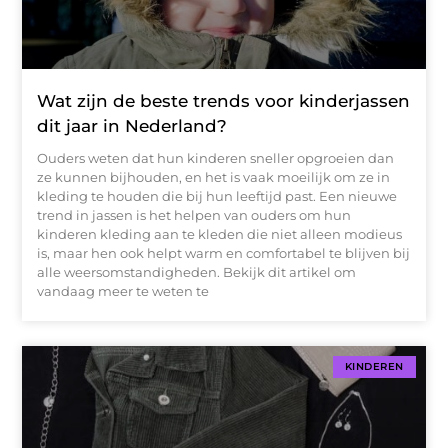
Wat zijn de beste trends voor kinderjassen
dit jaar in Nederland?
Ouders weten dat hun kinderen sneller opgroeien dan
ze kunnen bijhouden, en het is vaak moeilijk om ze in
kleding te houden die bij hun leeftijd past. Een nieuwe
trend in jassen is het helpen van ouders om hun
kinderen kleding aan te kleden die niet alleen modieus
is, maar hen ook helpt warm en comfortabel te blijven bij
alle weersomstandigheden. Bekijk dit artikel om
vandaag meer te weten te
KINDEREN