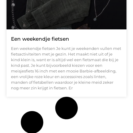
Een weekendje fietsen
Een weekendje fietsen Je kunt je weekenden vullen met
fietsactiviteiten met je gezin. Het maakt niet uit of je
kind klein is, want er is altijd wel een fietsmaat die bij je
kind past. Je kunt bijvoorbeeld kiezen voor een
meisjesfiets 16 inch met een mooie Barbie-afbeelding,
een vrolijke roze kleur en accessoires zoals linten,
manden of fietsbellen waardoor je kleine meid zeker
nog meer zin krijgt in fietsen. Er