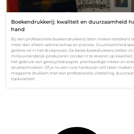
Boekendrukkerij: kwaliteit en duurzaamheid h
hand
Bij een professionele boekendrukkerij laten maken betekent
meer dan alleen vakmanschap en precisie. Duurzaamheid spee
grotere rol in het drukproces. De beste boekdrukkers zetten zic
milieuvriendelijk produceren zonder in te leveren op kwaliteit.
het gebruik van gerecycled papier, plantaardige inkten en en
druktechnieken. Of je nu een luxe hardcover wilt laten maken 
magazine drukken met een professionele uitstraling, duurza
topkwaliteit