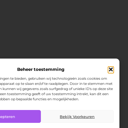
Beheer toestemming
ingen te bieden, gebruiken wij technologieën zoals cookies om
 apparaat op te slaan en/of te raadplegen. Door in te stemmen met
 kunnen wij gegevens zoals surfgedrag of unieke ID's op deze site
 geen toestemming geeft of uw toestemming intrekt, kan dit een
hebben op bepaalde functies en mogelijkheden.
cepteren
Bekijk Voorkeuren