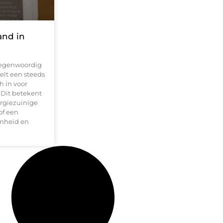
and in
 tegenwoordig
lt een steeds
h in voor
 Dit betekent
ergiezuinige
of een
amheid en