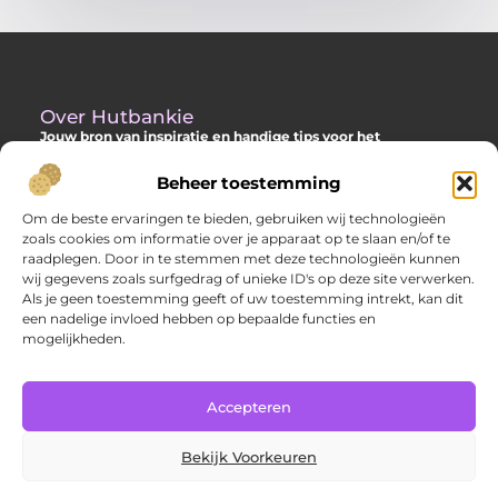
Over Hutbankie
Jouw bron van inspiratie en handige tips voor het
buitenleven
Beheer toestemming
Ontdek een ruime collectie blogs en artikelen die je helpen om
het meeste uit je buitenruimte te halen, met praktische
Om de beste ervaringen te bieden, gebruiken wij technologieën
adviezen en verrassende ideeën voor je tuin, veranda of andere
zoals cookies om informatie over je apparaat op te slaan en/of te
buitenplekken.
raadplegen. Door in te stemmen met deze technologieën kunnen
wij gegevens zoals surfgedrag of unieke ID's op deze site verwerken.
Bericht categorie
Als je geen toestemming geeft of uw toestemming intrekt, kan dit
een nadelige invloed hebben op bepaalde functies en
mogelijkheden.
Main Links
Accepteren
Goede backlinks: hoe jij met sterke links je website laat groeien
Extra geld verdienen: slimme manieren om jouw inkomsten te verhogen
Bekijk Voorkeuren