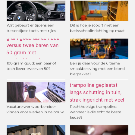
Wat gebeurt er tijdens een
Dit is hoe je scoort met een
tussentijdse toets met rijles
basisschoolinrichting op maat
100 gram goud: één baar of
Ben jij klaar voor de ultieme
toch liever twee van 50?
smaakbeleving met een blond
bierpakket?
Vacature werkvoorbereider
Rechthoekige trampoline:
vinden voor werken in de bouw
wanneer is die echt de beste
keuze?