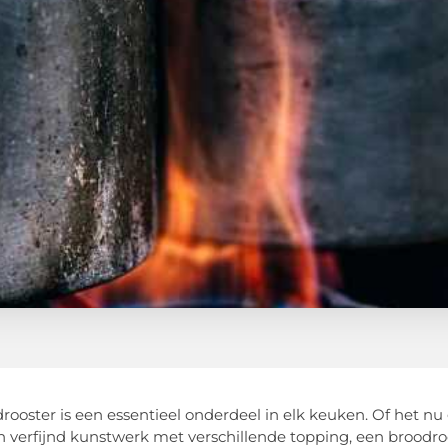
rooster is een essentieel onderdeel in elk keuken. Of het
en verfijnd kunstwerk met verschillende topping, een broodr