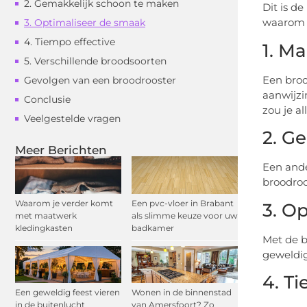
2. Gemakkelijk schoon te maken
Dit is d
waarom e
3. Optimaliseer de smaak
4. Tiempo effective
1. M
5. Verschillende broodsoorten
Een broo
Gevolgen van een broodrooster
aanwijzi
Conclusie
zou je a
Veelgestelde vragen
2. G
Meer Berichten
Een ande
broodroo
Waarom je verder komt
Een pvc-vloer in Brabant
3. O
met maatwerk
als slimme keuze voor uw
kledingkasten
badkamer
Met de b
geweldig
4. T
Een geweldig feest vieren
Wonen in de binnenstad
in de buitenlucht
van Amersfoort? Zo