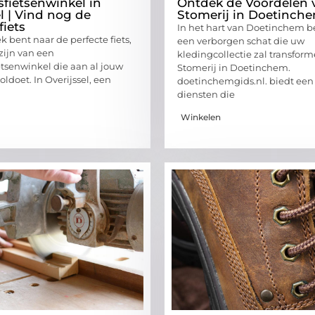
sfietsenwinkel in
Ontdek de Voordelen 
l | Vind nog de
Stomerij in Doetinch
fiets
In het hart van Doetinchem b
ek bent naar de perfecte fiets,
een verborgen schat die uw
 zijn van een
kledingcollectie zal transform
etsenwinkel die aan al jouw
Stomerij in Doetinchem.
ldoet. In Overijssel, een
doetinchemgids.nl. biedt een
diensten die
Winkelen