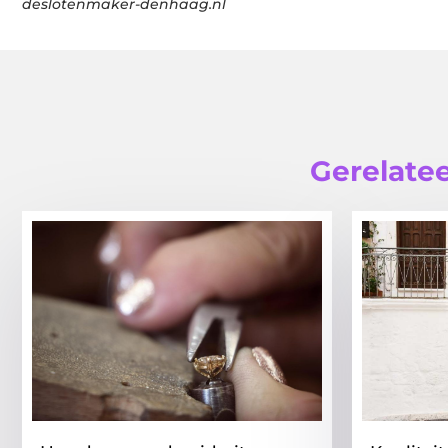
deslotenmaker-denhaag.nl
Gerelatee