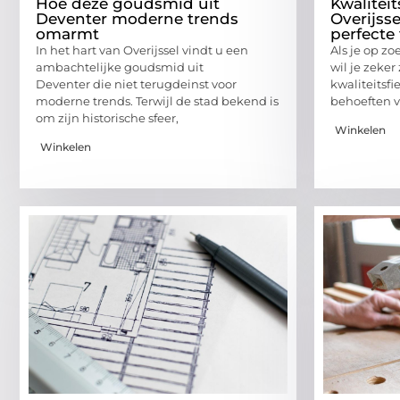
Hoe deze goudsmid uit
Kwaliteit
Deventer moderne trends
Overijsse
omarmt
perfecte 
In het hart van Overijssel vindt u een
Als je op zo
ambachtelijke goudsmid uit
wil je zeker
Deventer die niet terugdeinst voor
kwaliteitsfi
moderne trends. Terwijl de stad bekend is
behoeften vo
om zijn historische sfeer,
Winkelen
Winkelen