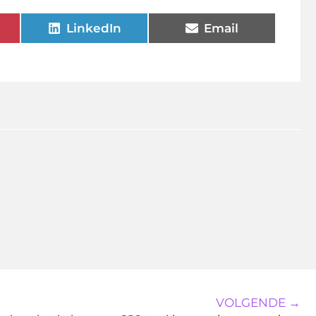
LinkedIn
Email
VOLGENDE →