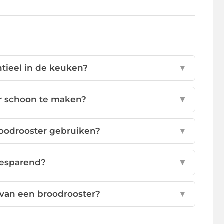
tieel in de keuken?
▼
er schoon te maken?
▼
roodrooster gebruiken?
▼
besparend?
▼
 van een broodrooster?
▼