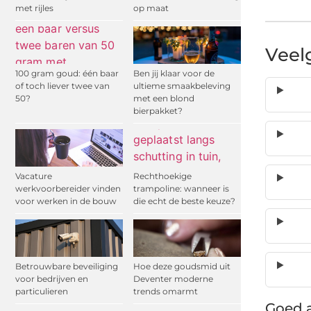
met rijles
op maat
Veel
100 gram goud: één baar
Ben jij klaar voor de
of toch liever twee van
ultieme smaakbeleving
50?
met een blond
bierpakket?
Vacature
Rechthoekige
werkvoorbereider vinden
trampoline: wanneer is
voor werken in de bouw
die echt de beste keuze?
Betrouwbare beveiliging
Hoe deze goudsmid uit
voor bedrijven en
Deventer moderne
particulieren
trends omarmt
Goed a