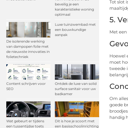
Tot slot
beveilig je een
maaltijd
karakteristieke woning
optimaal
5. V
Luxe tuinzwembad met
een bouwkundige
Met een 
aanpak
Gevo
De isolerende werking
van dampopen folie met
de nieuwste innovaties in
Hoewel e
folietechniek
moet hou
tweede i
belangri
Content schrijven voor
Ontdek de luxe van solid
Conc
SEO
surface sanitair voor uw
badkamer
Om alles
goede br
broodjes
handig h
Wat gebeurt er tijdens
Dit is hoe je scoort met
een tussentijdse toets
een basisschoolinrichting