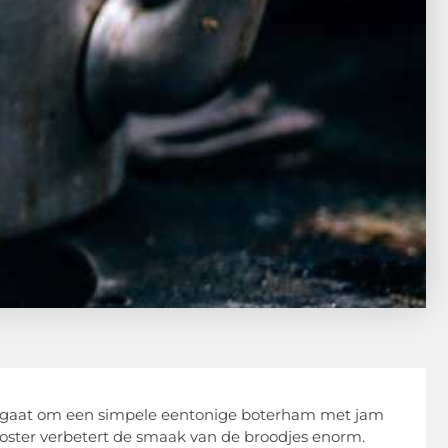
 nu gaat om een simpele eentonige boterham met jam
ooster verbetert de smaak van de broodjes enorm.