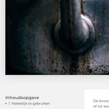
Inhoudsopgave
De brood
1. Makkelijk te gebruiken
of tot e