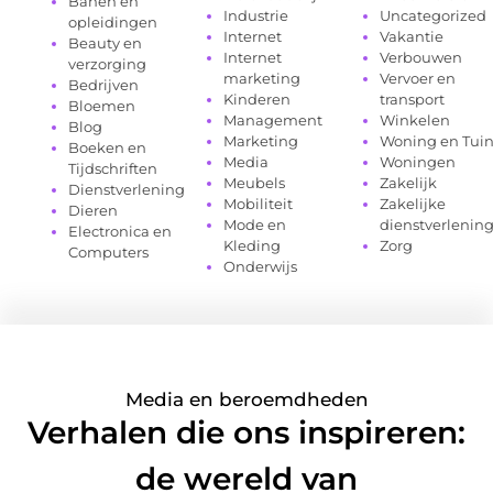
Banen en
Industrie
Uncategorized
opleidingen
Internet
Vakantie
Beauty en
Internet
Verbouwen
verzorging
marketing
Vervoer en
Bedrijven
Kinderen
transport
Bloemen
Management
Winkelen
Blog
Marketing
Woning en Tui
Boeken en
Media
Woningen
Tijdschriften
Meubels
Zakelijk
Dienstverlening
Mobiliteit
Zakelijke
Dieren
Mode en
dienstverlenin
Electronica en
Kleding
Zorg
Computers
Onderwijs
Media en beroemdheden
Verhalen die ons inspireren:
de wereld van