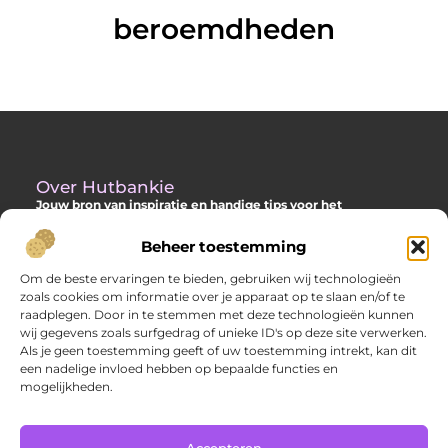
beroemdheden
Over Hutbankie
Jouw bron van inspiratie en handige tips voor het
buitenleven
Beheer toestemming
Ontdek een ruime collectie blogs en artikelen die je helpen om
het meeste uit je buitenruimte te halen, met praktische
Om de beste ervaringen te bieden, gebruiken wij technologieën
adviezen en verrassende ideeën voor je tuin, veranda of andere
zoals cookies om informatie over je apparaat op te slaan en/of te
buitenplekken.
raadplegen. Door in te stemmen met deze technologieën kunnen
wij gegevens zoals surfgedrag of unieke ID's op deze site verwerken.
Bericht categorie
Als je geen toestemming geeft of uw toestemming intrekt, kan dit
een nadelige invloed hebben op bepaalde functies en
mogelijkheden.
Main Links
Accepteren