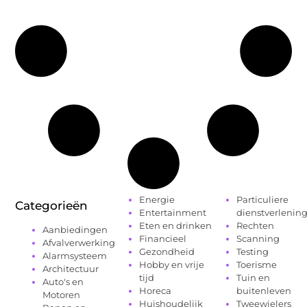
Energie
Particuliere
Categorieën
Entertainment
dienstverlenin
Eten en drinken
Rechten
Aanbiedingen
Financieel
Scanning
Afvalverwerking
Gezondheid
Testing
Alarmsysteem
Hobby en vrije
Toerisme
Architectuur
tijd
Tuin en
Auto's en
Horeca
buitenleven
Motoren
Huishoudelijk
Tweewielers