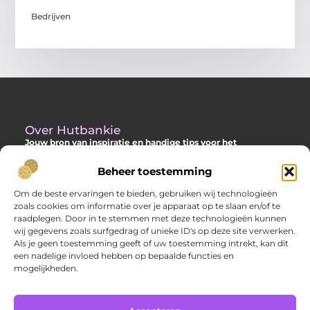
Bedrijven
Over Hutbankie
Jouw bron van inspiratie en handige tips voor het
buitenleven
Beheer toestemming
Ontdek een ruime collectie blogs en artikelen die je helpen om
het meeste uit je buitenruimte te halen, met praktische
Om de beste ervaringen te bieden, gebruiken wij technologieën
adviezen en verrassende ideeën voor je tuin, veranda of andere
zoals cookies om informatie over je apparaat op te slaan en/of te
buitenplekken.
raadplegen. Door in te stemmen met deze technologieën kunnen
wij gegevens zoals surfgedrag of unieke ID's op deze site verwerken.
Bericht categorie
Als je geen toestemming geeft of uw toestemming intrekt, kan dit
een nadelige invloed hebben op bepaalde functies en
mogelijkheden.
Main Links