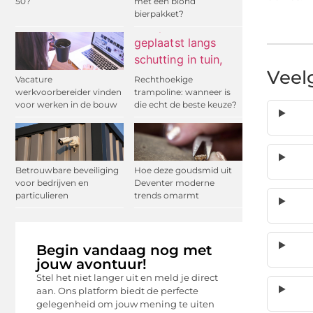
50?
met een blond
bierpakket?
Veel
Vacature
Rechthoekige
werkvoorbereider vinden
trampoline: wanneer is
voor werken in de bouw
die echt de beste keuze?
Betrouwbare beveiliging
Hoe deze goudsmid uit
voor bedrijven en
Deventer moderne
particulieren
trends omarmt
Begin vandaag nog met
jouw avontuur!
Stel het niet langer uit en meld je direct
aan. Ons platform biedt de perfecte
gelegenheid om jouw mening te uiten