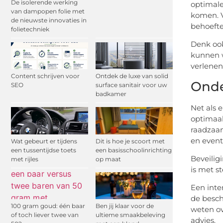
De isolerende werking
optimale
van dampopen folie met
komen. V
de nieuwste innovaties in
behoefte
folietechniek
Denk ook
kunnen w
verlenen
Content schrijven voor
Ontdek de luxe van solid
Onde
SEO
surface sanitair voor uw
badkamer
Net als 
optimaal
raadzaam
en event
Wat gebeurt er tijdens
Dit is hoe je scoort met
een tussentijdse toets
een basisschoolinrichting
Beveilig
met rijles
op maat
is met s
Een inte
de besch
100 gram goud: één baar
Ben jij klaar voor de
weten ov
of toch liever twee van
ultieme smaakbeleving
advies.