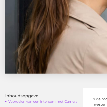
Inhoudsopgave
In de mo
Voordelen van een Intercom met Camera
invester