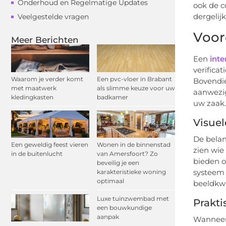
Onderhoud en Regelmatige Updates
ook de c
dergelij
Veelgestelde vragen
Voor
Meer Berichten
Een
int
verificat
Waarom je verder komt
Een pvc-vloer in Brabant
Bovendie
met maatwerk
als slimme keuze voor uw
aanwezig
kledingkasten
badkamer
uw zaak.
Visuel
De belan
Een geweldig feest vieren
Wonen in de binnenstad
zien wie
in de buitenlucht
van Amersfoort? Zo
bieden o
beveilig je een
systeem 
karakteristieke woning
optimaal
beeldkwa
Luxe tuinzwembad met
Prakti
een bouwkundige
aanpak
Wanneer 