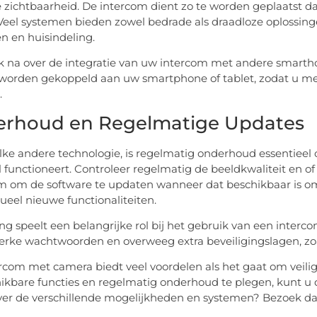
 zichtbaarheid. De intercom dient zo te worden geplaatst d
eel systemen bieden zowel bedrade als draadloze oplossingen;
n en huisindeling.
 na over de integratie van uw intercom met andere smart
orden gekoppeld aan uw smartphone of tablet, zodat u me
.
rhoud en Regelmatige Updates
elke andere technologie, is regelmatig onderhoud essentiee
 functioneert. Controleer regelmatig de beeldkwaliteit en of
 om de software te updaten wanneer dat beschikbaar is om t
ueel nieuwe functionaliteiten.
ing speelt een belangrijke rol bij het gebruik van een int
terke wachtwoorden en overweeg extra beveiligingslagen, zoa
rcom met camera biedt veel voordelen als het gaat om veil
ikbare functies en regelmatig onderhoud te plegen, kunt u 
er de verschillende mogelijkheden en systemen? Bezoek d