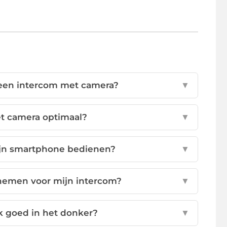
 een intercom met camera?
▼
et camera optimaal?
▼
ijn smartphone bedienen?
▼
nemen voor mijn intercom?
▼
 goed in het donker?
▼