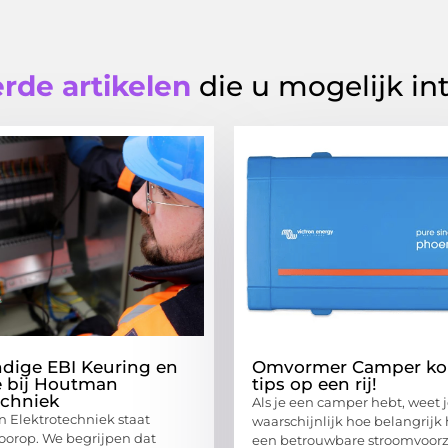
rde artikelen
die u mogelijk in
dige EBI Keuring en
Omvormer Camper kop
e bij Houtman
tips op een rij!
echniek
Als je een camper hebt, weet 
 Elektrotechniek staat
waarschijnlijk hoe belangrijk 
voorop. We begrijpen dat
een betrouwbare stroomvoorz