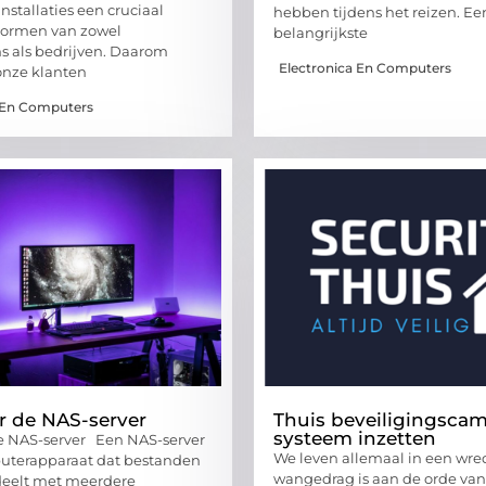
installaties een cruciaal
hebben tijdens het reizen. Ee
vormen van zowel
belangrijkste
 als bedrijven. Daarom
Electronica En Computers
onze klanten
 En Computers
er de NAS-server
Thuis beveiligingscam
systeem inzetten
de NAS-server Een NAS-server
We leven allemaal in een wre
puterapparaat dat bestanden
wangedrag is aan de orde van
deelt met meerdere