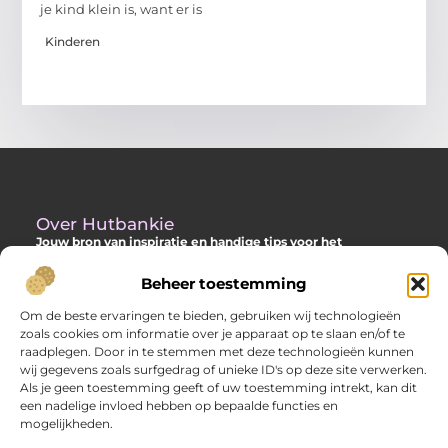
je kind klein is, want er is
Kinderen
Over Hutbankie
Jouw bron van inspiratie en handige tips voor het
buitenleven
Beheer toestemming
Ontdek een ruime collectie blogs en artikelen die je helpen om
het meeste uit je buitenruimte te halen, met praktische
Om de beste ervaringen te bieden, gebruiken wij technologieën
adviezen en verrassende ideeën voor je tuin, veranda of andere
zoals cookies om informatie over je apparaat op te slaan en/of te
buitenplekken.
raadplegen. Door in te stemmen met deze technologieën kunnen
wij gegevens zoals surfgedrag of unieke ID's op deze site verwerken.
Bericht categorie
Als je geen toestemming geeft of uw toestemming intrekt, kan dit
een nadelige invloed hebben op bepaalde functies en
mogelijkheden.