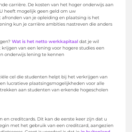
ende carrière. De kosten van het hoger onderwijs aan
. U heeft mogelijk geen geld om uw
afronden van je opleiding en plaatsing is het
ening kun je carrière ambities nastreven die anders
ijgen?
Wat is het netto werkkapitaal
dat je wil
et krijgen van een lening voor hogere studies een
en onderwijs lening te kennen
ële cel die studenten helpt bij het verkrijgen van
n lucratieve plaatsingsmogelijkheden voor alle
strekken aan studenten van erkende hogescholen
en creditcards. Dit kan de eerste keer zijn dat u
egin met het gebruik van een creditcard, aangezien
etscores. Groot is voordeel is dat je
in buitenland