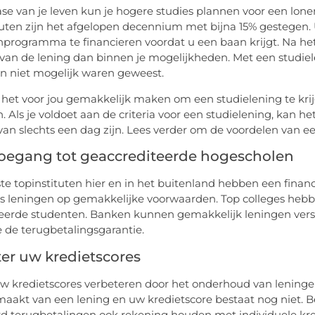
fase van je leven kun je hogere studies plannen voor een lon
tuten zijn het afgelopen decennium met bijna 15% gestegen
programma te financieren voordat u een baan krijgt. Na het 
 van de lening dan binnen je mogelijkheden. Met een studiel
n niet mogelijk waren geweest.
het voor jou gemakkelijk maken om een studielening te kr
. Als je voldoet aan de criteria voor een studielening, kan h
van slechts een dag zijn. Lees verder om de voordelen van e
toegang tot geaccrediteerde hogescholen
e topinstituten hier en in het buitenland hebben een financi
s leningen op gemakkelijke voorwaarden. Top colleges hebbe
eerde studenten. Banken kunnen gemakkelijk leningen ver
de terugbetalingsgarantie.
er uw kredietscores
w kredietscores verbeteren door het onderhoud van leningen 
aakt van een lening en uw kredietscore bestaat nog niet. B
rd terugbetalingen ook rekening houden met individuele kredi