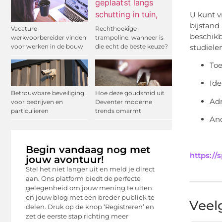
U kunt v
bijstand
Vacature
Rechthoekige
beschikb
werkvoorbereider vinden
trampoline: wanneer is
studiele
voor werken in de bouw
die echt de beste keuze?
Toe
Ide
Betrouwbare beveiliging
Hoe deze goudsmid uit
Adr
voor bedrijven en
Deventer moderne
particulieren
trends omarmt
And
Begin vandaag nog met
https://
jouw avontuur!
Stel het niet langer uit en meld je direct
aan. Ons platform biedt de perfecte
gelegenheid om jouw mening te uiten
en jouw blog met een breder publiek te
Veel
delen. Druk op de knop ‘Registreren’ en
zet de eerste stap richting meer