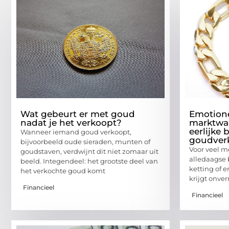
Wat gebeurt er met goud
Emotione
nadat je het verkoopt?
marktwaa
eerlijke 
Wanneer iemand goud verkoopt,
goudver
bijvoorbeeld oude sieraden, munten of
Voor veel m
goudstaven, verdwijnt dit niet zomaar uit
alledaagse 
beeld. Integendeel: het grootste deel van
ketting of e
het verkochte goud komt
krijgt onve
Financieel
Financieel