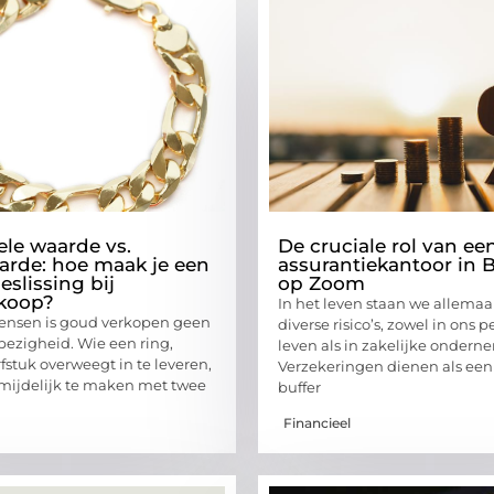
le waarde vs.
De cruciale rol van ee
rde: hoe maak je een
assurantiekantoor in 
beslissing bij
op Zoom
koop?
In het leven staan we allemaa
ensen is goud verkopen geen
diverse risico’s, zowel in ons p
bezigheid. Wie een ring,
leven als in zakelijke ondern
rfstuk overweegt in te leveren,
Verzekeringen dienen als een 
rmijdelijk te maken met twee
buffer
Financieel