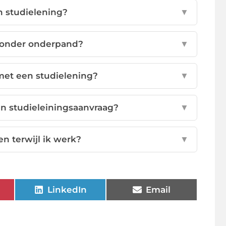
n studielening?
▼
zonder onderpand?
▼
met een studielening?
▼
n studieleiningsaanvraag?
▼
n terwijl ik werk?
▼
LinkedIn
Email