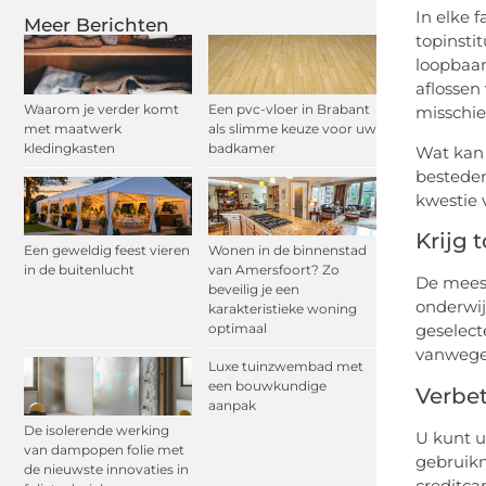
In elke 
Meer Berichten
topinsti
loopbaan
aflossen
Waarom je verder komt
Een pvc-vloer in Brabant
misschie
met maatwerk
als slimme keuze voor uw
kledingkasten
badkamer
Wat kan 
besteden
kwestie 
Krijg 
Een geweldig feest vieren
Wonen in de binnenstad
in de buitenlucht
van Amersfoort? Zo
De meest
beveilig je een
onderwij
karakteristieke woning
optimaal
geselect
vanwege 
Luxe tuinzwembad met
een bouwkundige
Verbet
aanpak
De isolerende werking
U kunt u
van dampopen folie met
gebruikm
de nieuwste innovaties in
creditca