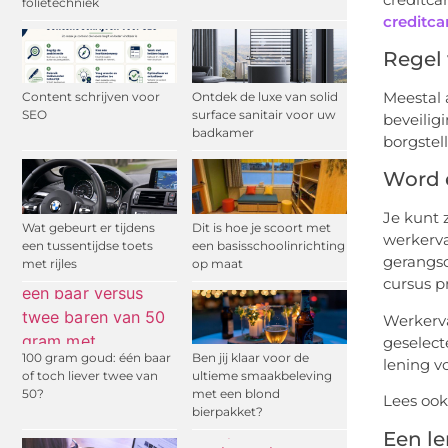
folietechniek
creditca
Regel 
Meestal 
Content schrijven voor
Ontdek de luxe van solid
SEO
surface sanitair voor uw
beveilig
badkamer
borgstell
Word 
Je kunt 
Wat gebeurt er tijdens
Dit is hoe je scoort met
werkerva
een tussentijdse toets
een basisschoolinrichting
gerangsc
met rijles
op maat
cursus 
Werkerva
geselect
100 gram goud: één baar
Ben jij klaar voor de
lening v
of toch liever twee van
ultieme smaakbeleving
50?
met een blond
Lees ook
bierpakket?
Een le