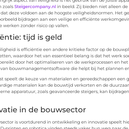
ngrijk aspect van veiligheid is het gebruik van de juiste app
n zoals
Steigercompany.nl
in beeld. Zij bieden niet alleen 
 dat deze voldoen aan de hoogste veiligheidsnormen. Het g
oorbeeld bijdragen aan een veilige en efficiënte werkomgevin
e werken zonder risico op vallen.
iëntie: tijd is geld
iligheid is efficiëntie een andere kritieke factor op de bou
tten, waardoor het van essentieel belang is dat het werk soe
ereikt door het optimaliseren van de werkprocessen en het 
 van bouwmanagementsoftware die helpt bij het plannen en
t speelt de keuze van materialen en gereedschappen een grot
dige materialen kan de bouwtijd verkorten en de duurzaam
rne apparatuur, zoals geavanceerde steigers, kan bijdragen 
vatie in de bouwsector
ector is voortdurend in ontwikkeling en innovatie speelt hie
3D-printen en robotica vinden steeds vaker hun weg naar de