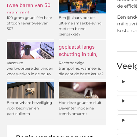
de effic
Een ande
100 gram goud: één baar
Ben jij klaar voor de
of toch liever twee van
ultieme smaakbeleving
milieuvr
50?
met een blond
kostenbe
bierpakket?
Vacature
Rechthoekige
Veel
werkvoorbereider vinden
trampoline: wanneer is
voor werken in de bouw
die echt de beste keuze?
Betrouwbare beveiliging
Hoe deze goudsmid uit
voor bedrijven en
Deventer moderne
particulieren
trends omarmt