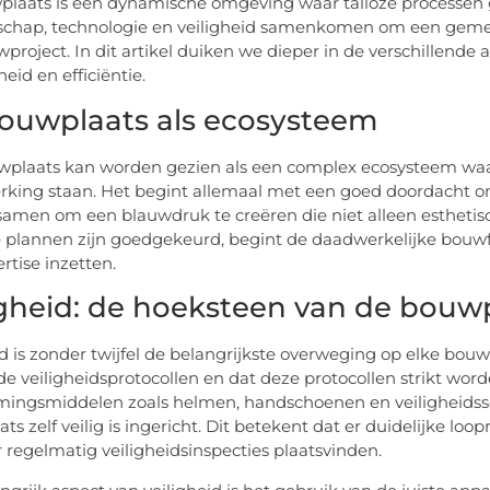
laats is een dynamische omgeving waar talloze processen gel
hap, technologie en veiligheid samenkomen om een gemeens
project. In dit artikel duiken we dieper in de verschillende
heid en efficiëntie.
ouwplaats als ecosysteem
plaats kan worden gezien als een complex ecosysteem waar
rking staan. Het begint allemaal met een goed doordacht on
amen om een blauwdruk te creëren die niet alleen esthetisch 
 plannen zijn goedgekeurd, begint de daadwerkelijke bouw
rtise inzetten.
igheid: de hoeksteen van de bouw
id is zonder twijfel de belangrijkste overweging op elke bouwp
 de veiligheidsprotocollen en dat deze protocollen strikt wo
ingsmiddelen zoals helmen, handschoenen en veiligheidssch
ts zelf veilig is ingericht. Dit betekent dat er duidelijke lo
r regelmatig veiligheidsinspecties plaatsvinden.