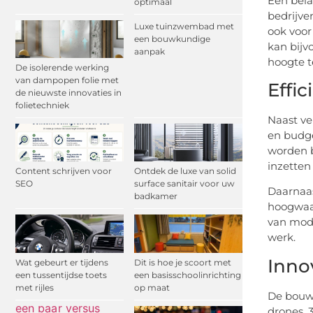
Een bela
optimaal
bedrijve
Luxe tuinzwembad met
ook voor
een bouwkundige
kan bijv
aanpak
hoogte t
De isolerende werking
van dampopen folie met
Effic
de nieuwste innovaties in
folietechniek
Naast ve
en budge
worden b
inzetten
Content schrijven voor
Ontdek de luxe van solid
SEO
surface sanitair voor uw
Daarnaas
badkamer
hoogwaar
van mode
werk.
Inno
Wat gebeurt er tijdens
Dit is hoe je scoort met
een tussentijdse toets
een basisschoolinrichting
met rijles
op maat
De bouws
drones, 