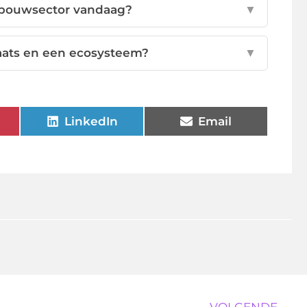
 bouwsector vandaag?
▼
laats en een ecosysteem?
▼
LinkedIn
Email