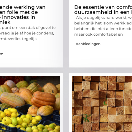
rende werking van
De essentie van comfo
n folie met de
duurzaamheid in een 
 innovaties in
Als je dagelijks hard werkt, w
hniek
belangrijk het is om werkkled
et punt om een dak of gevel te
hebben die niet alleen functio
vraag je je af hoe je condens,
maar ook comfortabel en
rmteverlies tegelijk
Aanbiedingen
en