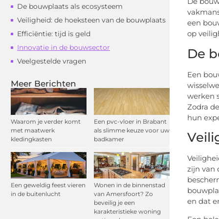
De bouwp
De bouwplaats als ecosysteem
vakmansc
Veiligheid: de hoeksteen van de bouwplaats
een bouw
op veilig
Efficiëntie: tijd is geld
Innovatie in de bouwsector
De b
Veelgestelde vragen
Een bouw
Meer Berichten
wisselwe
werken s
Zodra de
hun expe
Waarom je verder komt
Een pvc-vloer in Brabant
met maatwerk
als slimme keuze voor uw
Veil
kledingkasten
badkamer
Veilighe
zijn van
bescherm
Een geweldig feest vieren
Wonen in de binnenstad
bouwplaa
in de buitenlucht
van Amersfoort? Zo
en dat e
beveilig je een
karakteristieke woning