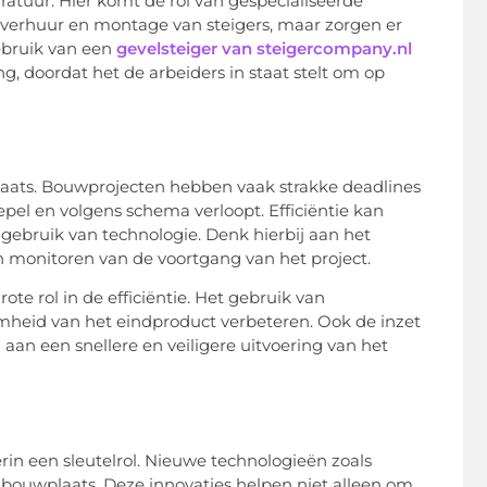
aratuur. Hier komt de rol van gespecialiseerde
de verhuur en montage van steigers, maar zorgen er
ebruik van een
gevelsteiger van steigercompany.nl
g, doordat het de arbeiders in staat stelt om op
wplaats. Bouwprojecten hebben vaak strakke deadlines
pel en volgens schema verloopt. Efficiëntie kan
gebruik van technologie. Denk hierbij aan het
 monitoren van de voortgang van het project.
e rol in de efficiëntie. Het gebruik van
heid van het eindproduct verbeteren. Ook de inzet
aan een snellere en veiligere uitvoering van het
rin een sleutelrol. Nieuwe technologieën zoals
 bouwplaats. Deze innovaties helpen niet alleen om