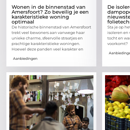
Wonen in de binnenstad van
De isole
Amersfoort? Zo beveilig je een
dampope
karakteristieke woning
nieuwste
optimaal
folietec
De historische binnenstad van Amersfoort
Sta je op h
trekt veel bewoners aan vanwege haar
isoleren en 
unieke charme, sfeervolle straatjes en
tocht en wa
prachtige karakteristieke woningen.
voorkomt?
Hoewel deze panden veel karakter en
Aanbieding
Aanbiedingen