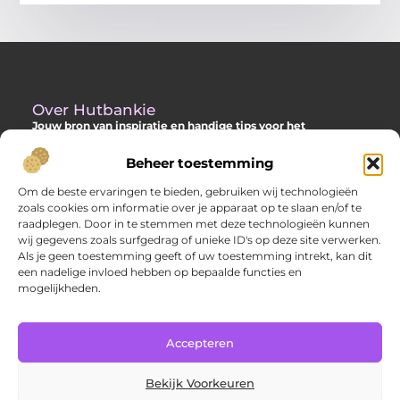
Over Hutbankie
Jouw bron van inspiratie en handige tips voor het
buitenleven
Beheer toestemming
Ontdek een ruime collectie blogs en artikelen die je helpen om
het meeste uit je buitenruimte te halen, met praktische
Om de beste ervaringen te bieden, gebruiken wij technologieën
adviezen en verrassende ideeën voor je tuin, veranda of andere
zoals cookies om informatie over je apparaat op te slaan en/of te
buitenplekken.
raadplegen. Door in te stemmen met deze technologieën kunnen
wij gegevens zoals surfgedrag of unieke ID's op deze site verwerken.
Bericht categorie
Als je geen toestemming geeft of uw toestemming intrekt, kan dit
een nadelige invloed hebben op bepaalde functies en
mogelijkheden.
Main Links
Accepteren
Goede backlinks: hoe jij met sterke links je website laat groeien
Extra geld verdienen: slimme manieren om jouw inkomsten te verhogen
Bekijk Voorkeuren