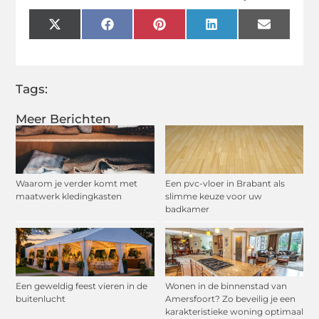
X
Facebook
Pinterest
LinkedIn
Email
(Twitter)
Tags:
Meer Berichten
Waarom je verder komt met
Een pvc-vloer in Brabant als
maatwerk kledingkasten
slimme keuze voor uw
badkamer
Een geweldig feest vieren in de
Wonen in de binnenstad van
buitenlucht
Amersfoort? Zo beveilig je een
karakteristieke woning optimaal