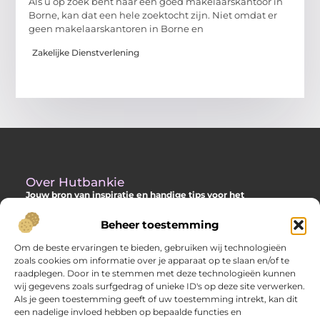
Als u op zoek bent naar een goed makelaarskantoor in
Borne, kan dat een hele zoektocht zijn. Niet omdat er
geen makelaarskantoren in Borne en
Zakelijke Dienstverlening
Over Hutbankie
Jouw bron van inspiratie en handige tips voor het
buitenleven
Beheer toestemming
Ontdek een ruime collectie blogs en artikelen die je helpen om
het meeste uit je buitenruimte te halen, met praktische
Om de beste ervaringen te bieden, gebruiken wij technologieën
adviezen en verrassende ideeën voor je tuin, veranda of andere
zoals cookies om informatie over je apparaat op te slaan en/of te
buitenplekken.
raadplegen. Door in te stemmen met deze technologieën kunnen
wij gegevens zoals surfgedrag of unieke ID's op deze site verwerken.
Bericht categorie
Als je geen toestemming geeft of uw toestemming intrekt, kan dit
een nadelige invloed hebben op bepaalde functies en