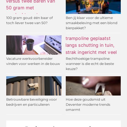
100 gram goud: één baar of
Ben jij klaar voor de ultieme
toch liever twee van 50?
smaakbeleving met een blond
bierpakket?
Vacature werkvoorbereider
Rechthoekige trampoline:
vinden voor werken in de bouw
wanneer is die echt de beste
keuze?
Betrouwbare beveiliging voor
Hoe deze goudsmid uit
bedrijven en particulieren
Deventer moderne trends
omarmt