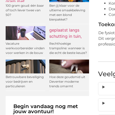
Kom
100 gram goud: één baar
Ben jij klaar voor de
Doe
of toch liever twee van
ultieme smaakbeleving
Com
50?
met een blond
bierpakket?
Toeko
De fysio
Dit verg
professi
Vacature
Rechthoekige
werkvoorbereider vinden
trampoline: wanneer is
voor werken in de bouw
die echt de beste keuze?
Veel
Betrouwbare beveiliging
Hoe deze goudsmid uit
voor bedrijven en
Deventer moderne
particulieren
trends omarmt
Begin vandaag nog met
jouw avontuur!