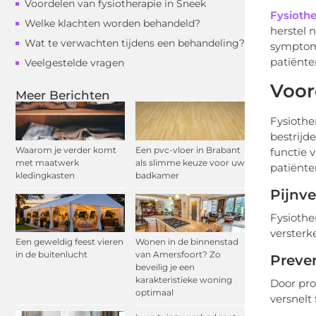
Voordelen van fysiotherapie in Sneek
Fysiothe
Welke klachten worden behandeld?
herstel 
Wat te verwachten tijdens een behandeling?
symptome
patiënte
Veelgestelde vragen
Voor
Meer Berichten
Fysiothe
bestrijd
Waarom je verder komt
Een pvc-vloer in Brabant
functie 
met maatwerk
als slimme keuze voor uw
patiënt
kledingkasten
badkamer
Pijnve
Fysiothe
versterk
Een geweldig feest vieren
Wonen in de binnenstad
in de buitenlucht
van Amersfoort? Zo
Preven
beveilig je een
karakteristieke woning
Door pro
optimaal
versnelt 