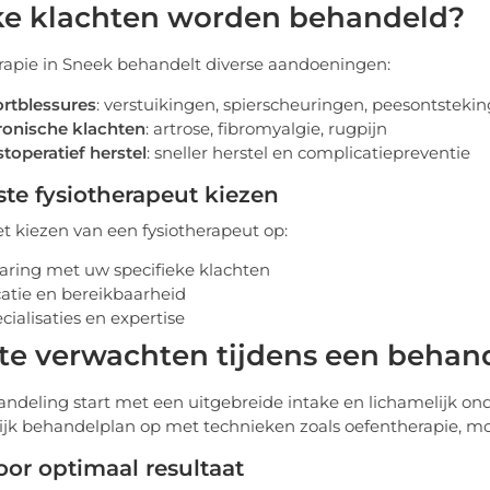
e klachten worden behandeld?
rapie in Sneek behandelt diverse aandoeningen:
rtblessures
: verstuikingen, spierscheuringen, peesontsteki
onische klachten
: artrose, fibromyalgie, rugpijn
toperatief herstel
: sneller herstel en complicatiepreventie
ste fysiotherapeut kiezen
het kiezen van een fysiotherapeut op:
aring met uw specifieke klachten
atie en bereikbaarheid
cialisaties en expertise
te verwachten tijdens een behan
ndeling start met een uitgebreide intake en lichamelijk ond
ijk behandelplan op met technieken zoals oefentherapie, mob
oor optimaal resultaat