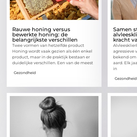
Rauwe honing versus
Samen st
bewerkte honing: de
alvleesk
belangrijkste verschillen
kracht v
Twee vormen van hetzelfde product
Alvleesklie
Honing wordt vaak gezien als één enkel
agressieve 
product, maar in de praktijk bestaan er
bekend om z
duidelijke verschillen. Een van de meest
aard. Elk j
in
Gezondheid
Gezondheid