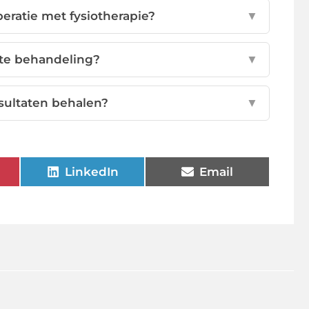
eratie met fysiotherapie?
▼
ste behandeling?
▼
sultaten behalen?
▼
LinkedIn
Email