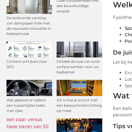
Luxe tuinzwembad met
Welk
een bouwkundige
aanpak
Fysiothe
De isolerende werking
van dampopen folie met
Spo
de nieuwste innovaties in
folietechniek
Chr
Pos
De jui
Let bij 
Content schrijven voor
Ontdek de luxe van solid
SEO
surface sanitair voor uw
Erv
badkamer
Loc
Spe
Wat 
Wat gebeurt er tijdens
Dit is hoe je scoort met
een tussentijdse toets
een basisschoolinrichting
Een beha
met rijles
op maat
persoonl
Tips v