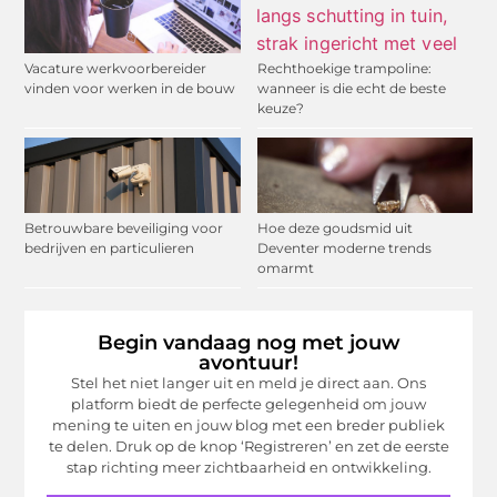
Vacature werkvoorbereider
Rechthoekige trampoline:
vinden voor werken in de bouw
wanneer is die echt de beste
keuze?
Betrouwbare beveiliging voor
Hoe deze goudsmid uit
bedrijven en particulieren
Deventer moderne trends
omarmt
Begin vandaag nog met jouw
avontuur!
Stel het niet langer uit en meld je direct aan. Ons
platform biedt de perfecte gelegenheid om jouw
mening te uiten en jouw blog met een breder publiek
te delen. Druk op de knop ‘Registreren’ en zet de eerste
stap richting meer zichtbaarheid en ontwikkeling.