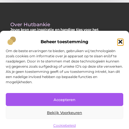
Over Hutbankie
Jouw bron van inspiratie en handige tips voor het
buitenleven
Beheer toestemming
Ontdek een ruime collectie blogs en artikelen die je helpen om
het meeste uit je buitenruimte te halen, met praktische
Om de beste ervaringen te bieden, gebruiken wij technologieën
adviezen en verrassende ideeën voor je tuin, veranda of andere
zoals cookies om informatie over je apparaat op te slaan en/of te
buitenplekken.
raadplegen. Door in te stemmen met deze technologieën kunnen
wij gegevens zoals surfgedrag of unieke ID's op deze site verwerken.
Bericht categorie
Als je geen toestemming geeft of uw toestemming intrekt, kan dit
een nadelige invloed hebben op bepaalde functies en
mogelijkheden.
Main Links
Accepteren
Goede backlinks: hoe jij met sterke links je website laat groeien
Extra geld verdienen: slimme manieren om jouw inkomsten te verhogen
Bekijk Voorkeuren
Cookiebeleid
@2025 www.hutbankie.nl. All Right Reserved.