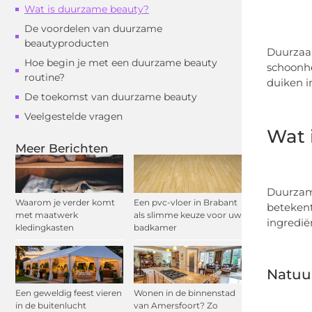
Wat is duurzame beauty?
De voordelen van duurzame
beautyproducten
Duurzaam
Hoe begin je met een duurzame beauty
schoonhe
routine?
duiken i
De toekomst van duurzame beauty
Veelgestelde vragen
Wat 
Meer Berichten
Duurzame
Waarom je verder komt
Een pvc-vloer in Brabant
betekent
met maatwerk
als slimme keuze voor uw
ingredië
kledingkasten
badkamer
Natuur
Een geweldig feest vieren
Wonen in de binnenstad
in de buitenlucht
van Amersfoort? Zo