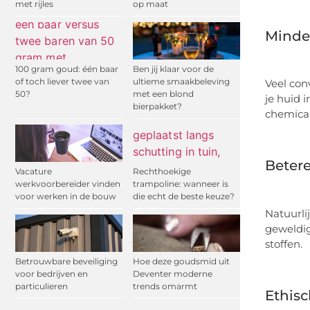
met rijles
op maat
Minder
100 gram goud: één baar
Ben jij klaar voor de
of toch liever twee van
ultieme smaakbeleving
Veel con
50?
met een blond
je huid 
bierpakket?
chemical
Beter
Vacature
Rechthoekige
werkvoorbereider vinden
trampoline: wanneer is
voor werken in de bouw
die echt de beste keuze?
Natuurlij
geweldig
stoffen.
Betrouwbare beveiliging
Hoe deze goudsmid uit
voor bedrijven en
Deventer moderne
particulieren
trends omarmt
Ethisc