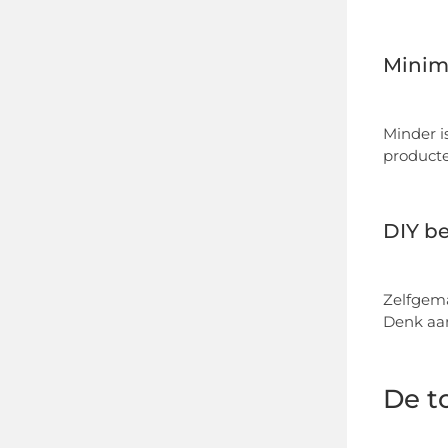
Minima
Minder i
producte
DIY be
Zelfgema
Denk aan
De t