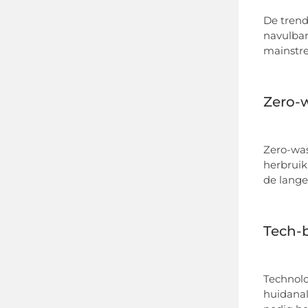
De trend
navulbar
mainstr
Zero-
Zero-was
herbruik
de lange
Tech-b
Technolo
huidanal