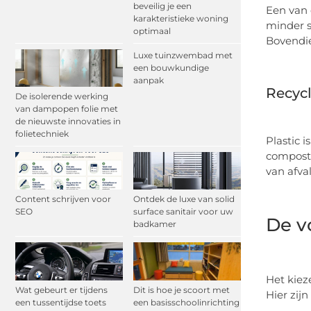
beveilig je een
Een van 
karakteristieke woning
minder s
optimaal
Bovendie
Luxe tuinzwembad met
een bouwkundige
aanpak
Recyc
De isolerende werking
van dampopen folie met
de nieuwste innovaties in
folietechniek
Plastic 
composte
van afval
Content schrijven voor
Ontdek de luxe van solid
SEO
surface sanitair voor uw
De v
badkamer
Het kiez
Wat gebeurt er tijdens
Dit is hoe je scoort met
Hier zij
een tussentijdse toets
een basisschoolinrichting