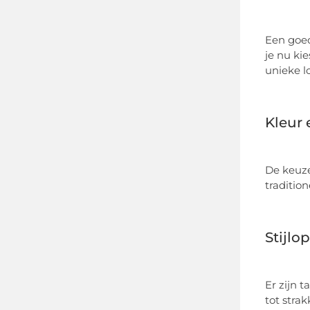
Een goed
je nu ki
unieke l
Kleur 
De keuze
traditio
Stijlop
Er zijn 
tot strak