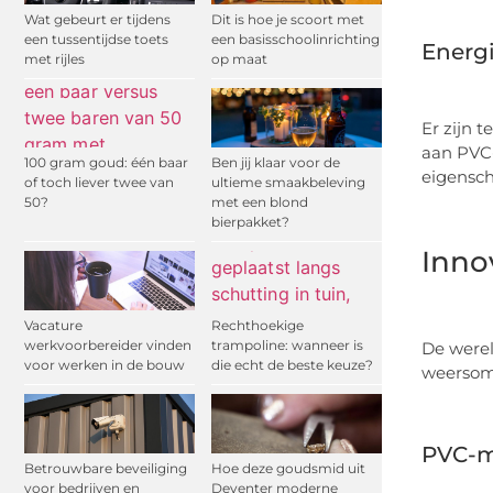
Wat gebeurt er tijdens
Dit is hoe je scoort met
een tussentijdse toets
een basisschoolinrichting
Energi
met rijles
op maat
Er zijn 
aan PVC
100 gram goud: één baar
Ben jij klaar voor de
eigensc
of toch liever twee van
ultieme smaakbeleving
50?
met een blond
bierpakket?
Inno
Vacature
Rechthoekige
werkvoorbereider vinden
trampoline: wanneer is
De werel
voor werken in de bouw
die echt de beste keuze?
weersoms
PVC-m
Betrouwbare beveiliging
Hoe deze goudsmid uit
voor bedrijven en
Deventer moderne