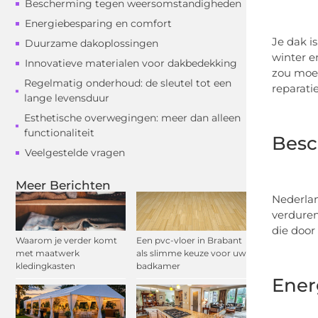
Bescherming tegen weersomstandigheden
Energiebesparing en comfort
Je dak i
Duurzame dakoplossingen
winter e
Innovatieve materialen voor dakbedekking
zou moet
Regelmatig onderhoud: de sleutel tot een
reparati
lange levensduur
Esthetische overwegingen: meer dan alleen
functionaliteit
Besc
Veelgestelde vragen
Meer Berichten
Nederlan
verduren
die door
Waarom je verder komt
Een pvc-vloer in Brabant
met maatwerk
als slimme keuze voor uw
kledingkasten
badkamer
Ener