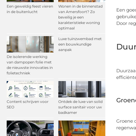
Een geweldig feest vieren
Wonen in de binnenstad
Een goed
in de buitenlucht
van Amersfoort? Zo
gebruike
beveilig je een
karakteristieke woning
Door reg
optimaal
Luxe tuinzwembad met
een bouwkundige
Duur
aanpak
De isolerende werking
van dampopen folie met
de nieuwste innovaties in
Duurzaam
folietechniek
efficiën
Groen
Content schrijven voor
Ontdek de luxe van solid
SEO
surface sanitair voor uw
badkamer
Groene d
regenwat