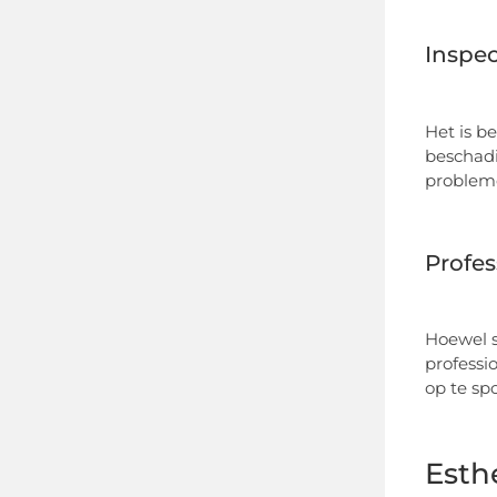
Inspec
Het is b
beschadi
probleme
Profe
Hoewel s
professi
op te spo
Esth