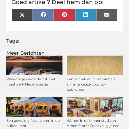
Goed artikel? Deel hem dan op:
X
Facebook
Pinterest
LinkedIn
Email
(Twitter)
Tags:
Meer Berichten
Waarom je verder komt met
Een pvc-vloer in Brabant als
maatwerk kledingkasten
slimme keuze voor uw
badkamer
Een geweldig feest vieren in de
Wonen in de binnenstad van
buitenlucht
Amersfoort? Zo beveilig je een