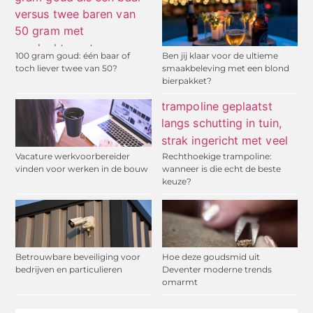
100 gram goud: één baar of
Ben jij klaar voor de ultieme
toch liever twee van 50?
smaakbeleving met een blond
bierpakket?
Vacature werkvoorbereider
Rechthoekige trampoline:
vinden voor werken in de bouw
wanneer is die echt de beste
keuze?
Betrouwbare beveiliging voor
Hoe deze goudsmid uit
bedrijven en particulieren
Deventer moderne trends
omarmt