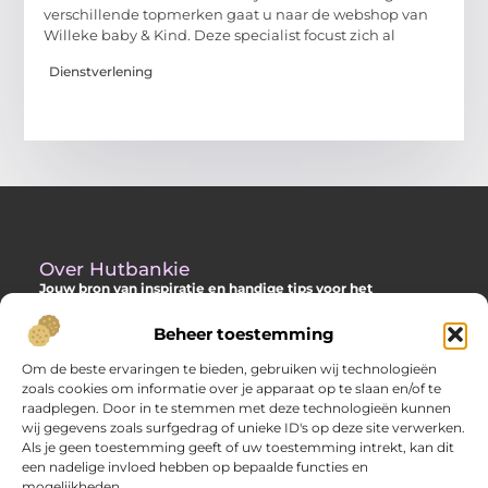
verschillende topmerken gaat u naar de webshop van
Willeke baby & Kind. Deze specialist focust zich al
Dienstverlening
Over Hutbankie
Jouw bron van inspiratie en handige tips voor het
buitenleven
Beheer toestemming
Ontdek een ruime collectie blogs en artikelen die je helpen om
het meeste uit je buitenruimte te halen, met praktische
Om de beste ervaringen te bieden, gebruiken wij technologieën
adviezen en verrassende ideeën voor je tuin, veranda of andere
zoals cookies om informatie over je apparaat op te slaan en/of te
buitenplekken.
raadplegen. Door in te stemmen met deze technologieën kunnen
wij gegevens zoals surfgedrag of unieke ID's op deze site verwerken.
Bericht categorie
Als je geen toestemming geeft of uw toestemming intrekt, kan dit
een nadelige invloed hebben op bepaalde functies en
mogelijkheden.