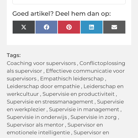
Goed artikel? Deel hem dan op:
X
Facebook
Pinterest
LinkedIn
Email
(Twitter)
Tags:
Coaching voor supervisors
,
Conflictoplossing
als supervisor
,
Effectieve communicatie voor
supervisors
,
Empathisch leiderschap
,
Leiderschap door empathie
,
Leiderschap en
werkcultuur
,
Supervisie en productiviteit
,
Supervisie en stressmanagement
,
Supervisie
en werkplezier
,
Supervisie in management
,
Supervisie in onderwijs
,
Supervisie in zorg
,
Supervisor als mentor
,
Supervisor en
emotionele intelligentie
,
Supervisor en