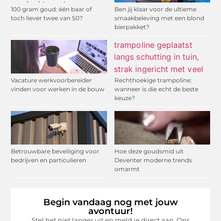
100 gram goud: één baar of
Ben jij klaar voor de ultieme
toch liever twee van 50?
smaakbeleving met een blond
bierpakket?
Vacature werkvoorbereider
Rechthoekige trampoline:
vinden voor werken in de bouw
wanneer is die echt de beste
keuze?
Betrouwbare beveiliging voor
Hoe deze goudsmid uit
bedrijven en particulieren
Deventer moderne trends
omarmt
Begin vandaag nog met jouw
avontuur!
Stel het niet langer uit en meld je direct aan. Ons