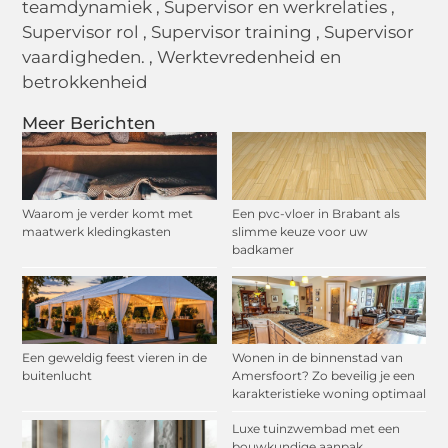
teamdynamiek
,
Supervisor en werkrelaties
,
Supervisor rol
,
Supervisor training
,
Supervisor
vaardigheden.
,
Werktevredenheid en
betrokkenheid
Meer Berichten
Waarom je verder komt met
Een pvc-vloer in Brabant als
maatwerk kledingkasten
slimme keuze voor uw
badkamer
Een geweldig feest vieren in de
Wonen in de binnenstad van
buitenlucht
Amersfoort? Zo beveilig je een
karakteristieke woning optimaal
Luxe tuinzwembad met een
bouwkundige aanpak