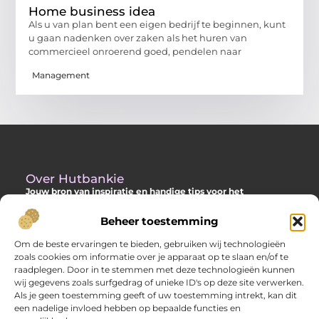
Home business idea
Als u van plan bent een eigen bedrijf te beginnen, kunt
u gaan nadenken over zaken als het huren van
commercieel onroerend goed, pendelen naar
Management
Over Hutbankie
Jouw bron van inspiratie en handige tips voor het
buitenleven
Beheer toestemming
Ontdek een ruime collectie blogs en artikelen die je helpen om
het meeste uit je buitenruimte te halen, met praktische
Om de beste ervaringen te bieden, gebruiken wij technologieën
adviezen en verrassende ideeën voor je tuin, veranda of andere
zoals cookies om informatie over je apparaat op te slaan en/of te
buitenplekken.
raadplegen. Door in te stemmen met deze technologieën kunnen
wij gegevens zoals surfgedrag of unieke ID's op deze site verwerken.
Bericht categorie
Als je geen toestemming geeft of uw toestemming intrekt, kan dit
een nadelige invloed hebben op bepaalde functies en