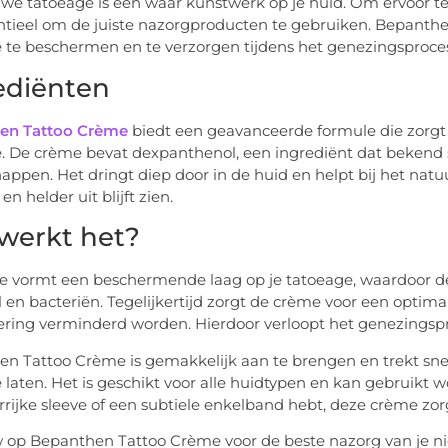
we tatoeage is een waar kunstwerk op je huid. Om ervoor te z
ntieel om de juiste nazorgproducten te gebruiken. Bepanthe
 te beschermen en te verzorgen tijdens het genezingsproce
ediënten
en Tattoo Crème
biedt een geavanceerde formule die zorgt
. De crème bevat dexpanthenol, een ingrediënt dat bekend 
appen. Het dringt diep door in de huid en helpt bij het natu
en helder uit blijft zien.
werkt het?
 vormt een beschermende laag op je tatoeage, waardoor d
il en bacteriën. Tegelijkertijd zorgt de crème voor een optim
fering verminderd worden. Hierdoor verloopt het genezingspr
n Tattoo Crème is gemakkelijk aan te brengen en trekt snel 
e laten. Het is geschikt voor alle huidtypen en kan gebruikt w
rrijke sleeve of een subtiele enkelband hebt, deze crème zorgt
 op Bepanthen Tattoo Crème voor de beste nazorg van je n