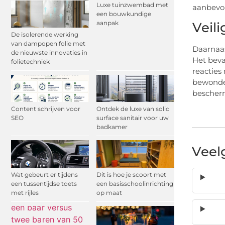
Luxe tuinzwembad met
aanbevol
een bouwkundige
aanpak
Veili
De isolerende werking
van dampopen folie met
Daarnaas
de nieuwste innovaties in
Het beva
folietechniek
reacties
bewonder
bescherm
Content schrijven voor
Ontdek de luxe van solid
SEO
surface sanitair voor uw
badkamer
Veel
Wat gebeurt er tijdens
Dit is hoe je scoort met
een tussentijdse toets
een basisschoolinrichting
met rijles
op maat