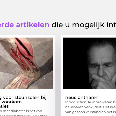
rde artikelen
die u mogelijk in
 voor steunzolen bij
neus ontharen
: voorkom
Introduction Je moet weten h
ties
neusharen verwijdert. Het is 
 met diabetes is het van
van gezond verstand en het is
e voeten goed te verzorgen