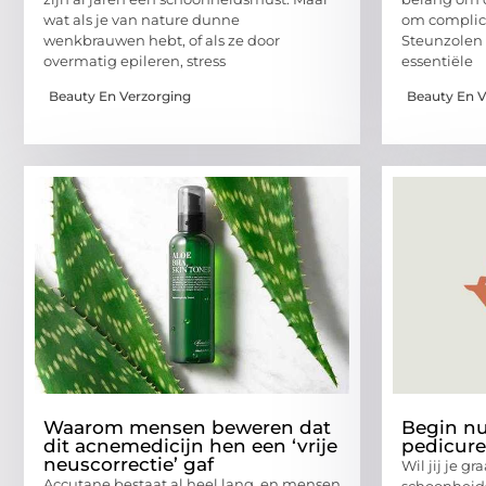
wat als je van nature dunne
om complic
wenkbrauwen hebt, of als ze door
Steunzolen
overmatig epileren, stress
essentiële
Beauty En Verzorging
Beauty En V
Waarom mensen beweren dat
Begin nu
dit acnemedicijn hen een ‘vrije
pedicure
neuscorrectie’ gaf
Wil jij je g
Accutane bestaat al heel lang, en mensen