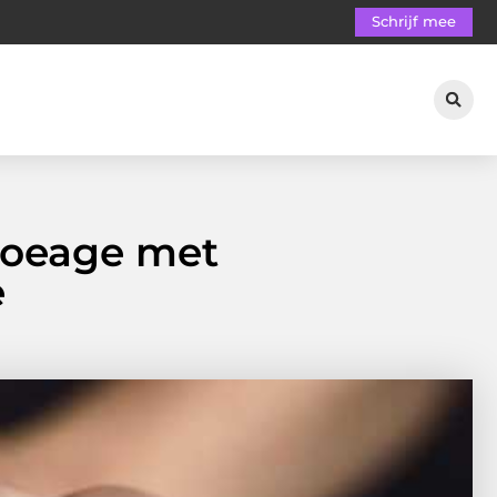
Schrijf mee
toeage met
e