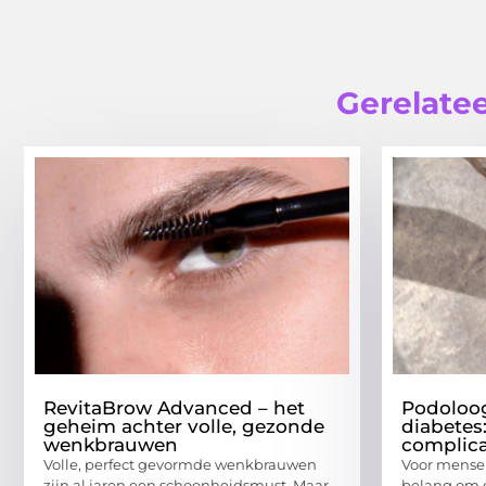
Gerelatee
RevitaBrow Advanced – het
Podoloog
geheim achter volle, gezonde
diabetes
wenkbrauwen
complica
Volle, perfect gevormde wenkbrauwen
Voor mensen
zijn al jaren een schoonheidsmust. Maar
belang om d