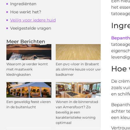
Een nieu
Ingrediënten
het esse
Hoe werkt het?
tatoeage
Veilig voor iedere huid
Ingr
Veelgestelde vragen
Bepanth
Meer Berichten
tatoeage
eigensch
levendig 
Waarom je verder komt
Een pvc-vloer in Brabant
Hoe 
met maatwerk
als slimme keuze voor uw
kledingkasten
badkamer
De crème
zoals vu
en schil
Een geweldig feest vieren
Wonen in de binnenstad
Bepanthe
in de buitenlucht
van Amersfoort? Zo
achter t
beveilig je een
een kleu
karakteristieke woning
optimaal
Vertrouw