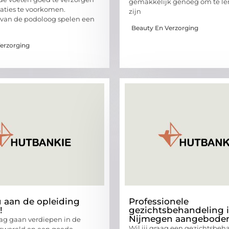
gemakkelijk genoeg om te ler
aties te voorkomen.
zijn
 van de podoloog spelen een
Beauty En Verzorging
erzorging
 aan de opleiding
Professionele
!
gezichtsbehandeling 
Nijmegen aangebode
raag gaan verdiepen in de
Wil jij graag een gezichtsbeh