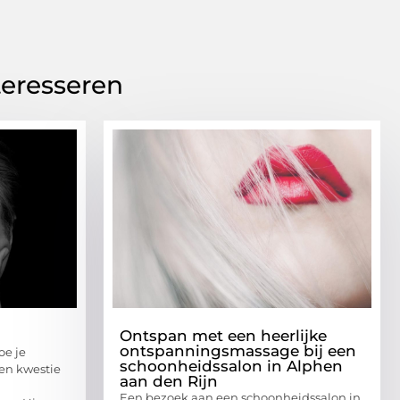
teresseren
Ontspan met een heerlijke
ontspanningsmassage bij een
oe je
schoonheidssalon in Alphen
een kwestie
aan den Rijn
Een bezoek aan een schoonheidssalon in