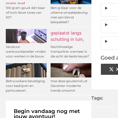
100 gram goud: één baar
Ben jij klaar voor de
of toch liever twee van
ultieme smaakbeleving
50?
met een blond
bierpakket?
Vacature
Rechthoekige
werkvoorbereider vinden
trampoline: wanneer is
voor werken in de bouw
die echt de beste keuze?
Goed a
Betrouwbare beveiliging
Hoe deze goudsmid uit
voor bedrijven en
Deventer moderne
particulieren
trends omarmt
Tags:
Begin vandaag nog met
jouw avontuur!