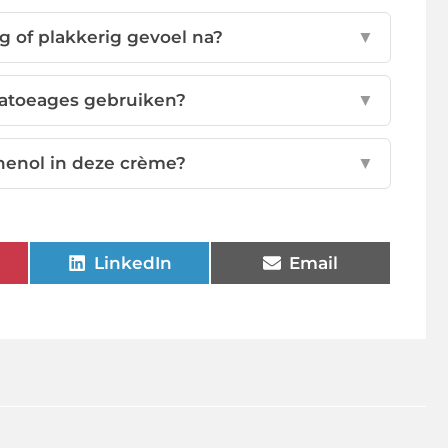
 of plakkerig gevoel na?
▼
 tatoeages gebruiken?
▼
henol in deze crème?
▼
LinkedIn
Email