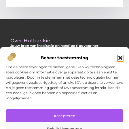
Over Hutbankie
Jouw bron van inspiratie en handige tips voor het
buitenleven
Beheer toestemming
Ontdek een ruime collectie blogs en artikelen die je helpen om
het meeste uit je buitenruimte te halen, met praktische
Om de beste ervaringen te bieden, gebruiken wij technologieën
adviezen en verrassende ideeën voor je tuin, veranda of andere
zoals cookies om informatie over je apparaat op te slaan en/of te
buitenplekken.
raadplegen. Door in te stemmen met deze technologieën kunnen
wij gegevens zoals surfgedrag of unieke ID's op deze site verwerken.
Bericht categorie
Als je geen toestemming geeft of uw toestemming intrekt, kan dit
een nadelige invloed hebben op bepaalde functies en
mogelijkheden.
Main Links
Accepteren
Goede backlinks: hoe jij met sterke links je website laat groeien
Extra geld verdienen: slimme manieren om jouw inkomsten te verhogen
Bekijk Voorkeuren