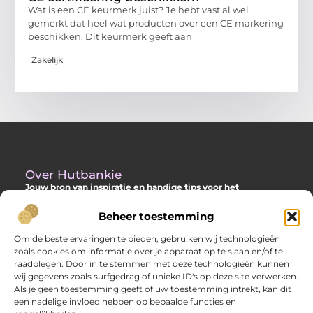
Wat is een CE keurmerk juist? Je hebt vast al wel
gemerkt dat heel wat producten over een CE markering
beschikken. Dit keurmerk geeft aan
Zakelijk
Over Hutbankie
Jouw bron van inspiratie en handige tips voor het
buitenleven
Beheer toestemming
Ontdek een ruime collectie blogs en artikelen die je helpen om
het meeste uit je buitenruimte te halen, met praktische
Om de beste ervaringen te bieden, gebruiken wij technologieën
adviezen en verrassende ideeën voor je tuin, veranda of andere
zoals cookies om informatie over je apparaat op te slaan en/of te
buitenplekken.
raadplegen. Door in te stemmen met deze technologieën kunnen
wij gegevens zoals surfgedrag of unieke ID's op deze site verwerken.
Bericht categorie
Als je geen toestemming geeft of uw toestemming intrekt, kan dit
een nadelige invloed hebben op bepaalde functies en