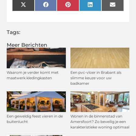
X
Facebook
Pinterest
LinkedIn
Email
(Twitter)
Tags:
Meer Berichten
Waarom je verder komt met
Een pvc-vloer in Brabant als
maatwerk kledingkasten
slimme keuze voor uw
badkamer
Een geweldig feest vieren in de
Wonen in de binnenstad van
buitenlucht
Amersfoort? Zo beveilig je een
karakteristieke woning optimaal