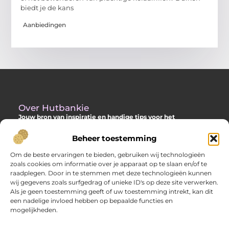
biedt je de kans
Aanbiedingen
Over Hutbankie
Jouw bron van inspiratie en handige tips voor het
buitenleven
Beheer toestemming
Ontdek een ruime collectie blogs en artikelen die je helpen om
het meeste uit je buitenruimte te halen, met praktische
Om de beste ervaringen te bieden, gebruiken wij technologieën
adviezen en verrassende ideeën voor je tuin, veranda of andere
zoals cookies om informatie over je apparaat op te slaan en/of te
buitenplekken.
raadplegen. Door in te stemmen met deze technologieën kunnen
wij gegevens zoals surfgedrag of unieke ID's op deze site verwerken.
Bericht categorie
Als je geen toestemming geeft of uw toestemming intrekt, kan dit
een nadelige invloed hebben op bepaalde functies en
mogelijkheden.