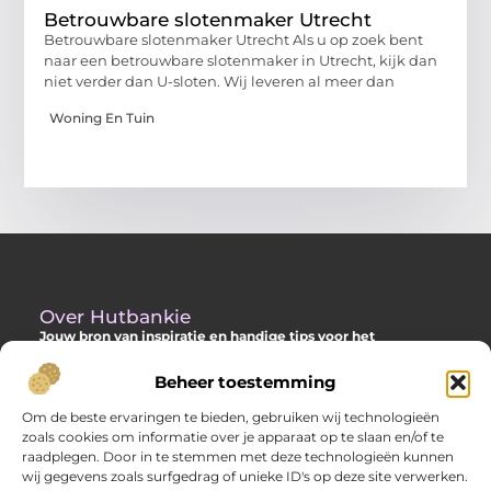
Betrouwbare slotenmaker Utrecht
Betrouwbare slotenmaker Utrecht Als u op zoek bent
naar een betrouwbare slotenmaker in Utrecht, kijk dan
niet verder dan U-sloten. Wij leveren al meer dan
Woning En Tuin
Over Hutbankie
Jouw bron van inspiratie en handige tips voor het
buitenleven
Beheer toestemming
Ontdek een ruime collectie blogs en artikelen die je helpen om
het meeste uit je buitenruimte te halen, met praktische
Om de beste ervaringen te bieden, gebruiken wij technologieën
adviezen en verrassende ideeën voor je tuin, veranda of andere
zoals cookies om informatie over je apparaat op te slaan en/of te
buitenplekken.
raadplegen. Door in te stemmen met deze technologieën kunnen
wij gegevens zoals surfgedrag of unieke ID's op deze site verwerken.